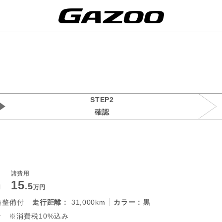
STEP2
確認
諸費用
15
.5
円
万円
検整備付
走行距離 :
31,000km
カラー :
黒
 ※消費税10%込み