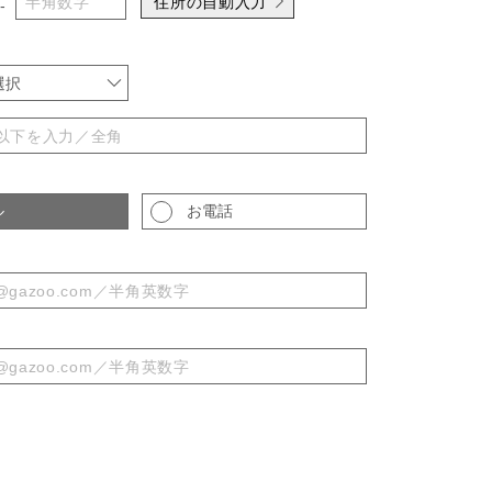
住所の自動入力
-
選択
ル
お電話