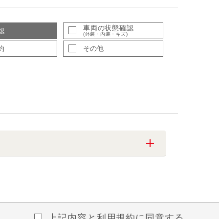
車両の状態確認
認
(外装・内装・キズ)
約
その他
上記内容と
利用規約
に同意する