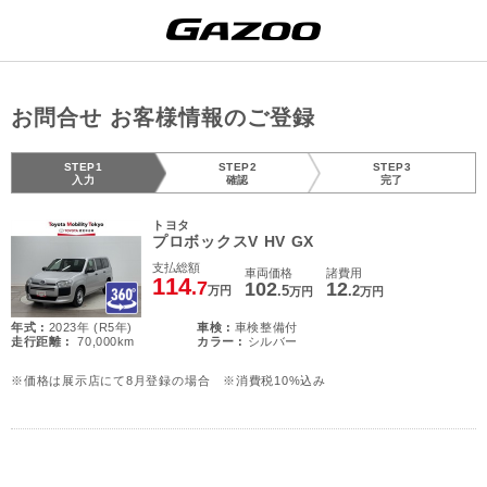
お問合せ お客様情報のご登録
STEP1
STEP2
STEP3
入力
確認
完了
トヨタ
プロボックスV HV GX
支払総額
車両価格
諸費用
114
.7
102
12
.5
.2
万円
万円
万円
年式 :
2023年 (R5年)
車検 :
車検整備付
走行距離 :
70,000km
カラー :
シルバー
※価格は展示店にて8月登録の場合 ※消費税10%込み