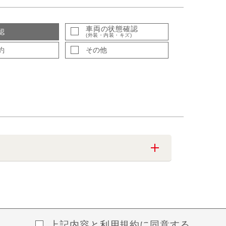
車両の状態確認
認
(外装・内装・キズ)
約
その他
上記内容と
利用規約
に同意する