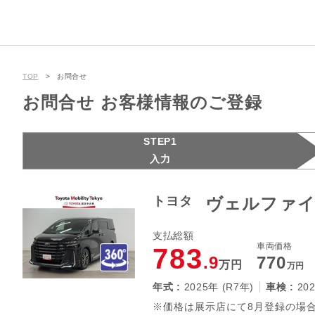
TOP
お問合せ
お問合せ お客様情報のご登録
STEP1
入力
トヨタ
ヴェルファイア
支払総額
車両価格
783
.9
770
万円
万円
年式 :
2025年 (R7年)
車検 :
20
※価格は展示店にて8月登録の場合