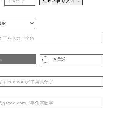
住所の自動入力
-
選択
ル
お電話