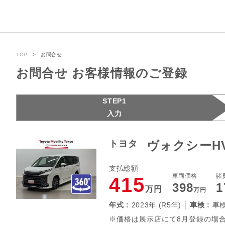
TOP
お問合せ
お問合せ お客様情報のご登録
STEP1
入力
トヨタ
ヴォクシーHV
支払総額
車両価格
諸
415
398
1
万円
万円
年式 :
2023年 (R5年)
車検 :
車
※価格は展示店にて8月登録の場合