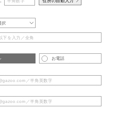
住所の自動入力
-
選択
ル
お電話