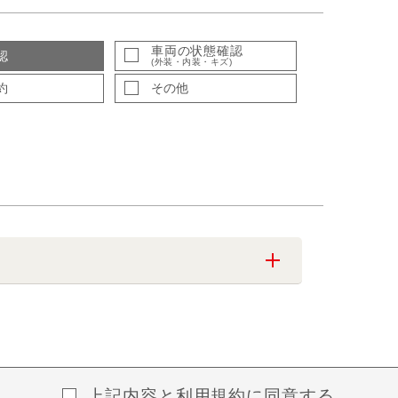
車両の状態確認
認
(外装・内装・キズ)
約
その他
上記内容と
利用規約
に同意する