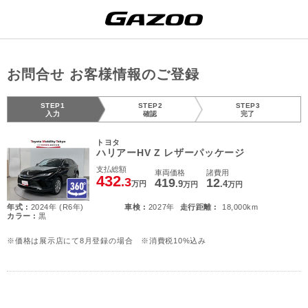
お問合せ お客様情報のご登録
STEP1
STEP2
STEP3
入力
確認
完了
トヨタ
ハリアーHV Z レザーパッケージ
支払総額
車両価格
諸費用
432
.3
419
12
.9
.4
万円
万円
万円
年式 :
2024年 (R6年)
車検 :
2027年
走行距離 :
18,000km
カラー :
黒
※価格は展示店にて8月登録の場合 ※消費税10%込み