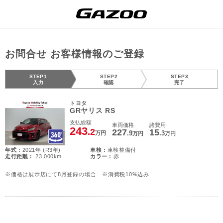
お問合せ お客様情報のご登録
STEP1
STEP2
STEP3
入力
確認
完了
トヨタ
GRヤリス RS
支払総額
車両価格
諸費用
243
.2
227
15
.9
.3
万円
万円
万円
年式 :
2021年 (R3年)
車検 :
車検整備付
走行距離 :
23,000km
カラー :
赤
※価格は展示店にて8月登録の場合 ※消費税10%込み