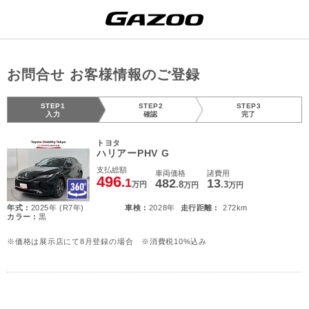
お問合せ お客様情報のご登録
STEP1
STEP2
STEP3
入力
確認
完了
トヨタ
ハリアーPHV G
支払総額
車両価格
諸費用
496
.1
482
13
.8
.3
万円
万円
万円
年式 :
2025年 (R7年)
車検 :
2028年
走行距離 :
272km
カラー :
黒
※価格は展示店にて8月登録の場合 ※消費税10%込み