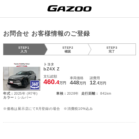
お問合せ お客様情報のご登録
STEP1
STEP2
STEP3
入力
確認
完了
トヨタ
bZ4X Z
支払総額
車両価格
諸費用
460
.4
448
12
.4
万円
万円
万円
年式 :
2025年 (R7年)
車検 :
2028年
走行距離 :
841km
カラー :
シルバー
※価格は展示店にて8月登録の場合 ※消費税10%込み