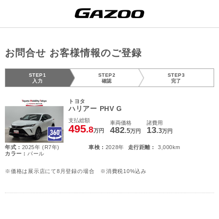
お問合せ お客様情報のご登録
STEP1
STEP2
STEP3
入力
確認
完了
トヨタ
ハリアー PHV G
支払総額
車両価格
諸費用
495
.8
482
13
.5
.3
万円
万円
万円
年式 :
2025年 (R7年)
車検 :
2028年
走行距離 :
3,000km
カラー :
パール
※価格は展示店にて8月登録の場合 ※消費税10%込み