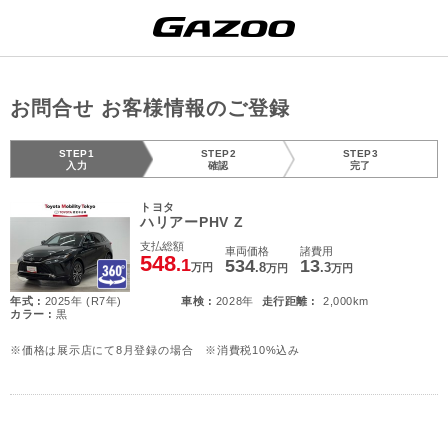
お問合せ お客様情報のご登録
STEP1
STEP2
STEP3
入力
確認
完了
トヨタ
ハリアーPHV Z
支払総額
車両価格
諸費用
548
.1
534
13
.8
.3
万円
万円
万円
年式 :
2025年 (R7年)
車検 :
2028年
走行距離 :
2,000km
カラー :
黒
※価格は展示店にて8月登録の場合 ※消費税10%込み