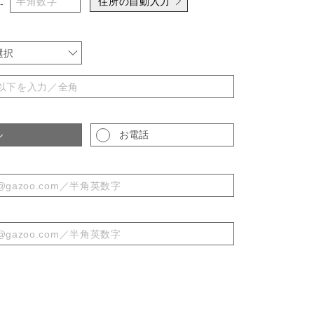
住所の自動入力
-
選択
ル
お電話