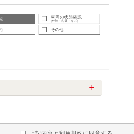
車両の状態確認
認
(外装・内装・キズ)
約
その他
上記内容と
利用規約
に同意する