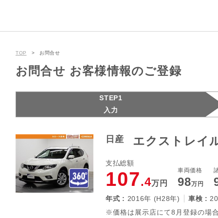
TOP
お問合せ
お問合せ お客様情報のご登録
STEP1
入力
日産
エクストレイル 
支払総額
車両価格
107
.4
98
万円
万円
年式 :
2016年 (H28年)
車検 :
2
※価格は展示店にて8月登録の場合