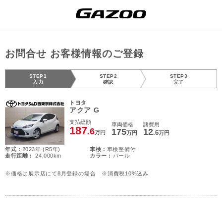
お問合せ お客様情報のご登録
STEP1
STEP2
STEP3
入力
確認
完了
トヨタ
アクア G
支払総額
車両価格
諸費用
187
.6
175
12
.6
万円
万円
万円
年式 :
2023年 (R5年)
車検 :
車検整備付
走行距離 :
24,000km
カラー :
パール
※価格は展示店にて8月登録の場合 ※消費税10%込み