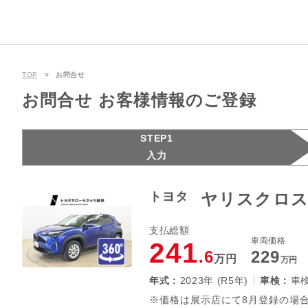
TOP
お問合せ
お問合せ お客様情報のご登録
STEP1
入力
トヨタ
ヤリスクロス
支払総額
車両価格
241
.6
229
万円
万円
年式 :
2023年 (R5年)
車検 :
車
※価格は展示店にて8月登録の場合