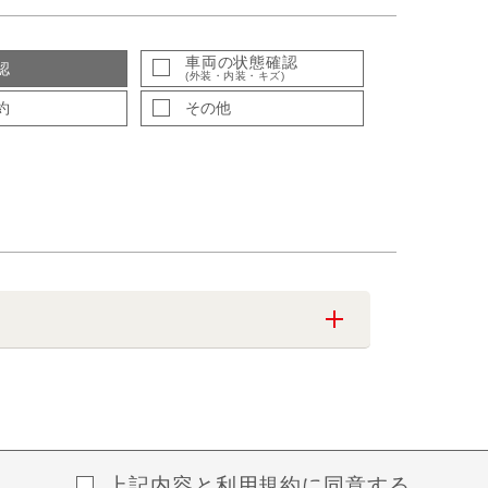
車両の状態確認
認
(外装・内装・キズ)
約
その他
上記内容と
利用規約
に同意する