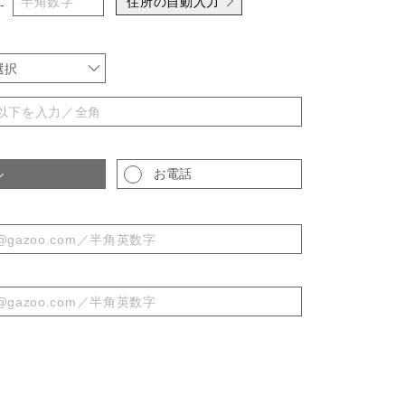
住所の自動入力
-
選択
ル
お電話