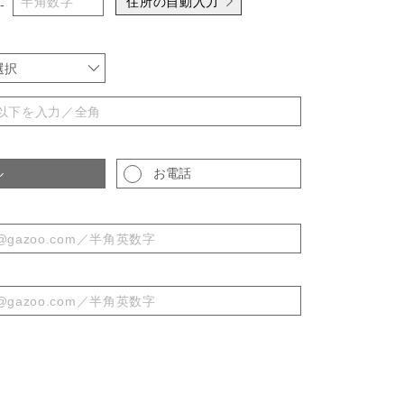
住所の自動入力
-
選択
ル
お電話