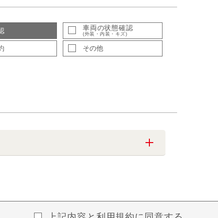
車両の状態確認
認
(外装・内装・キズ)
約
その他
上記内容と
利用規約
に同意する