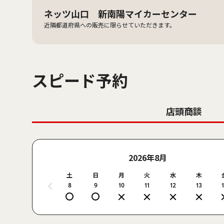
ネッツ山口 新南陽マイカーセンター
近隣都道府県への販売に限らせていただきます。
スピード予約
店頭商談
2026年8月
土
日
月
火
水
木
8
9
10
11
12
13