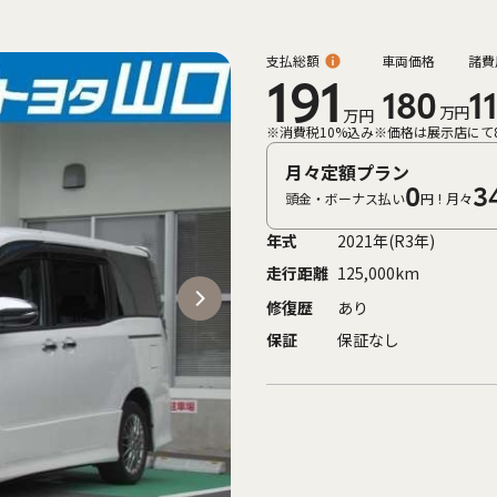
支払総額
車両価格
諸費
191
180
11
万円
万円
※消費税10%込み
※価格は展示店にて
月々定額プラン
0
3
頭金・ボーナス払い
円!
月々
年式
2021年(R3年)
走行距離
125,000km
修復歴
あり
保証
保証なし