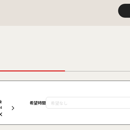
金
土
日
月
火
水
木
金
土
希望時間
14
15
16
17
18
19
20
21
22