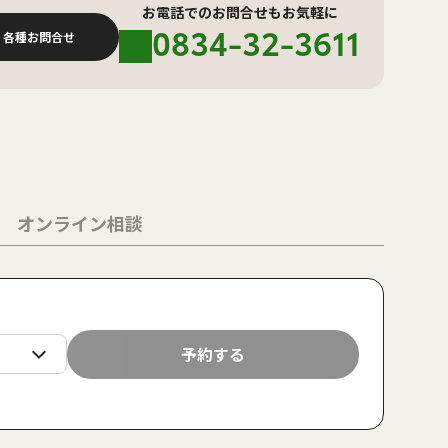
お電話でのお問合せもお気軽に
0834-32-3611
各種お問合せ
オンライン相談
日
月
火
水
木
金
土
日
月
予約する
23
24
25
26
27
28
29
30
31