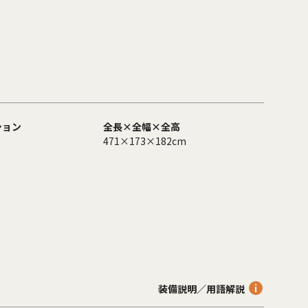
ション
全長×全幅×全高
471×173×182cm
装備説明／用語解説