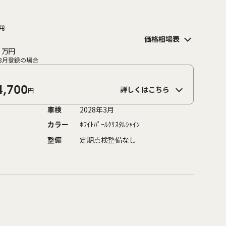
用
価格相場表
万円
8月登録の場合
4,700
詳しくはこちら
円
車検
2028年3月
カラー
ﾎﾜｲﾄﾊﾟｰﾙｸﾘｽﾀﾙｼｬｲﾝ
整備
定期点検整備なし