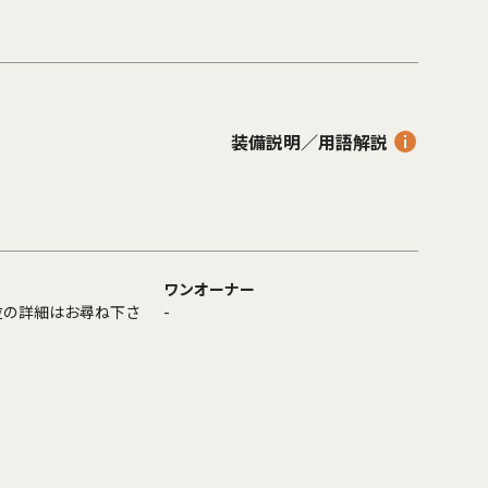
装備説明／用語解説
ワンオーナー
位の詳細はお尋ね下さ
-