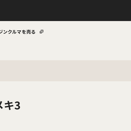
ジン
クルマを売る
メキ3