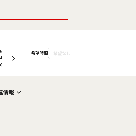
金
土
日
月
火
水
木
金
土
希望時間
14
15
16
17
18
19
20
21
22
連情報