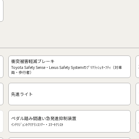
衝突被害軽減ブレーキ
Toyota Safety Sense・Lexus Safety Systemのﾌﾟﾘｸﾗｯｼｭｾｰﾌﾃｨ（対車
両・歩行者）
先進ライト
ペダル踏み間違い急発進抑制装置
ｲﾝﾃﾘｼﾞｪﾝﾄｸﾘｱﾗﾝｽｿﾅｰ・ｽﾏｰﾄｱｼｽﾄ