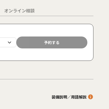
オンライン相談
日
月
火
水
木
金
土
日
月
予約する
23
24
25
26
27
28
29
30
31
装備説明／用語解説