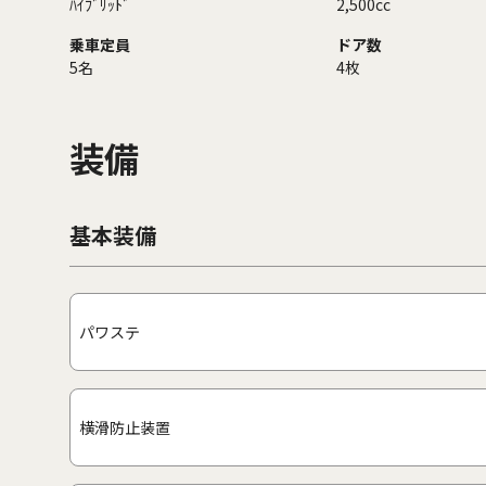
ﾊｲﾌﾞﾘｯﾄﾞ
2,500cc
乗車定員
ドア数
5名
4枚
装備
基本装備
パワステ
横滑防止装置