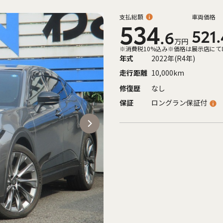
支払総額
車両価格
534
521.
.6
万円
※消費税10%込み
※価格は展示店にて
年式
2022年(R4年)
走行距離
10,000km
修復歴
なし
保証
ロングラン保証付