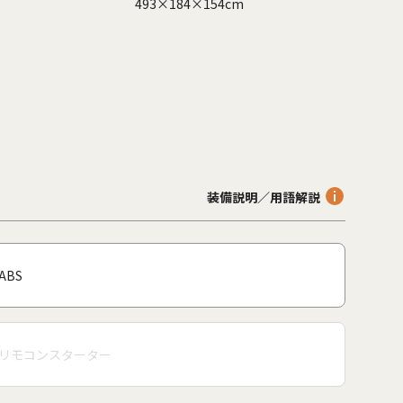
493×184×154cm
装備説明／用語解説
ABS
リモコンスターター