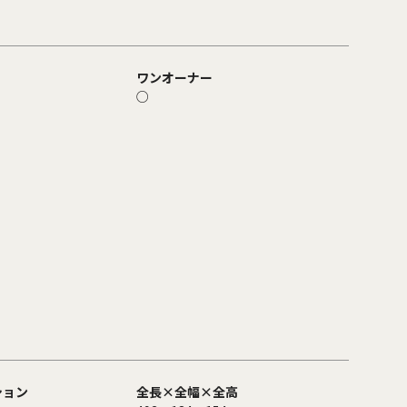
ワンオーナー
○
ション
全長×全幅×全高