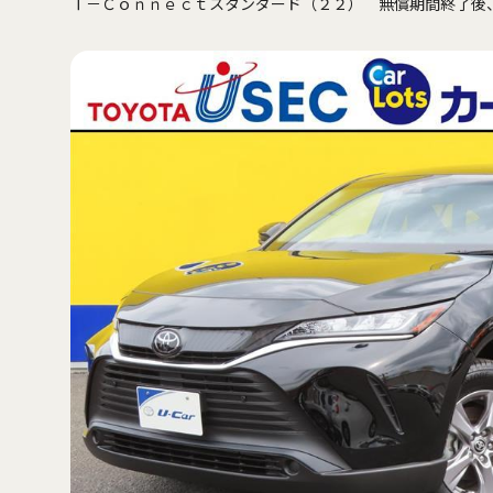
Ｔ－Ｃｏｎｎｅｃｔスタンダード（２２） 無償期間終了後