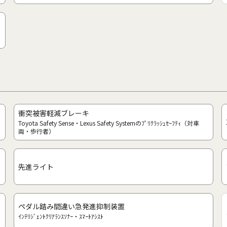
衝突被害軽減ブレーキ
Toyota Safety Sense・Lexus Safety Systemのﾌﾟﾘｸﾗｯｼｭｾｰﾌﾃｨ（対車
両・歩行者）
先進ライト
ペダル踏み間違い急発進抑制装置
ｲﾝﾃﾘｼﾞｪﾝﾄｸﾘｱﾗﾝｽｿﾅｰ・ｽﾏｰﾄｱｼｽﾄ