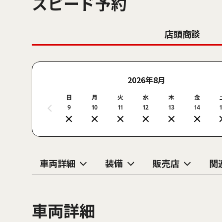
スピード予約
店頭商談
2026年8月
日
月
火
水
木
金
9
10
11
12
13
14
車両詳細
装備
販売店
関
車両詳細