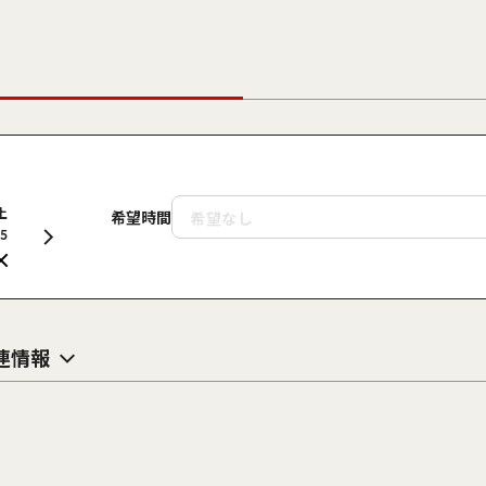
土
日
月
火
水
木
金
土
日
希望時間
15
16
17
18
19
20
21
22
23
連情報