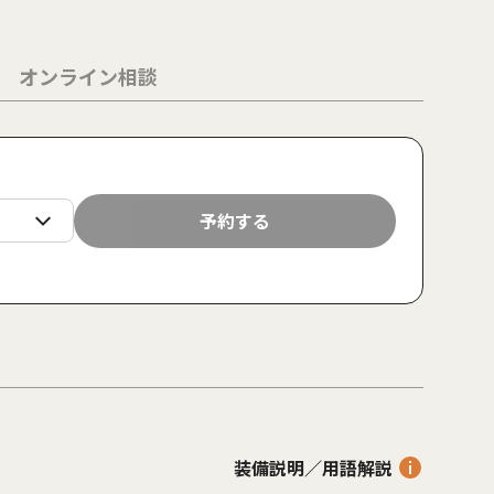
オンライン相談
月
火
水
木
金
土
日
月
火
予約する
24
25
26
27
28
29
30
31
1
装備説明／用語解説