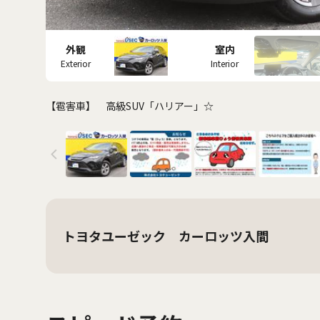
外観
室内
Exterior
Interior
【雹害車】 高級SUV「ハリアー」☆
トヨタユーゼック カーロッツ入間