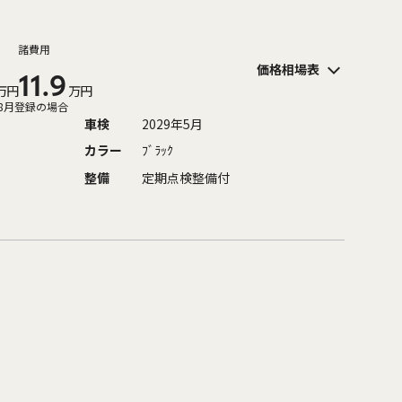
諸費用
価格相場表
11.9
万円
万円
8月登録の場合
車検
2029年5月
カラー
ﾌﾞﾗｯｸ
整備
定期点検整備付