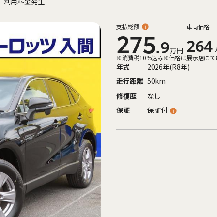
、利用料金発生
支払総額
車両価格
275
264
.9
万円
※消費税10%込み
※価格は展示店にて
年式
2026年(R8年)
走行距離
50km
修復歴
なし
保証
保証付