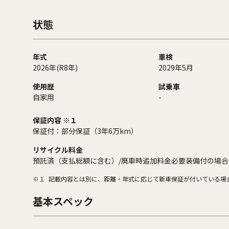
状態
年式
車検
2026年(R8年)
2029年5月
使用歴
試乗車
自家用
-
保証内容 ※１
保証付：部分保証（3年6万km）
リサイクル料金
預託済（支払総額に含む）/廃車時追加料金必要装備付の場合
※１
記載内容とは別に、距離・年式に応じて新車保証が付いている場
基本スペック