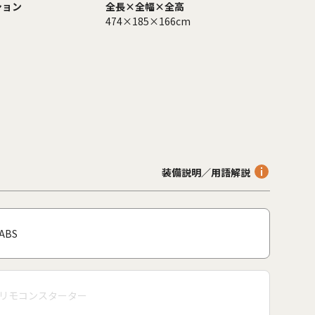
ション
全長×全幅×全高
474×185×166cm
装備説明／用語解説
ABS
リモコンスターター