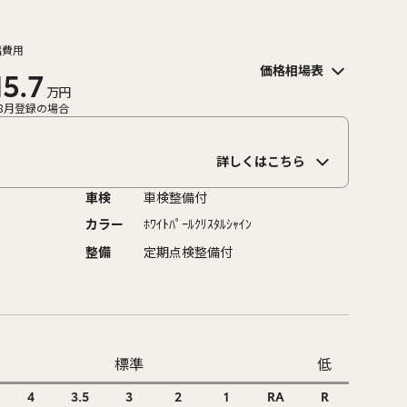
諸費用
価格相場表
15.7
万円
8月登録の場合
詳しくはこちら
車検
車検整備付
カラー
ﾎﾜｲﾄﾊﾟｰﾙｸﾘｽﾀﾙｼｬｲﾝ
整備
定期点検整備付
標準
低
4
3.5
3
2
1
RA
R