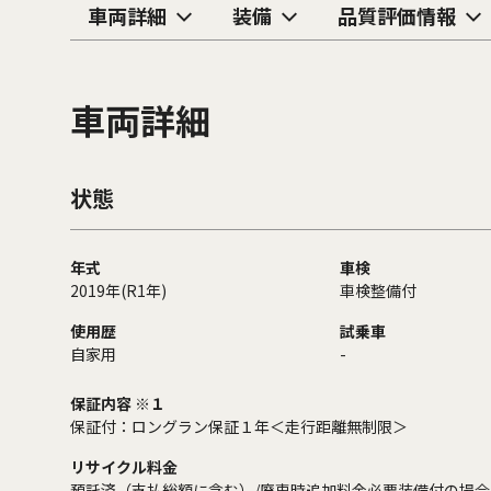
車両詳細
装備
品質評価情報
車両詳細
状態
年式
車検
2019年(R1年)
車検整備付
使用歴
試乗車
自家用
-
保証内容 ※１
保証付：ロングラン保証１年＜走行距離無制限＞
リサイクル料金
預託済（支払総額に含む）/廃車時追加料金必要装備付の場合