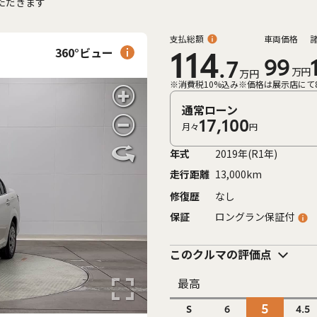
ただきます
支払総額
車両価格
360°ビュー
114
99
.7
万円
万円
※消費税10%込み
※価格は展示店にて
通常ローン
17,100
月々
円
年式
2019年(R1年)
走行距離
13,000km
修復歴
なし
保証
ロングラン保証付
このクルマの評価点
最高
5
S
6
4.5