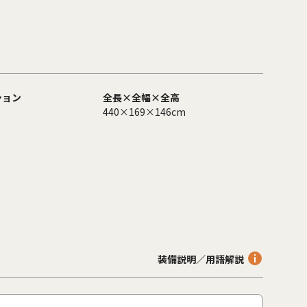
ション
全長×全幅×全高
440×169×146cm
装備説明／用語解説