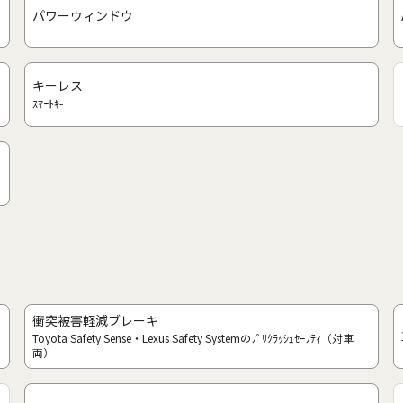
パワーウィンドウ
キーレス
ｽﾏｰﾄｷ-
衝突被害軽減ブレーキ
Toyota Safety Sense・Lexus Safety Systemのﾌﾟﾘｸﾗｯｼｭｾｰﾌﾃｨ（対車
両）