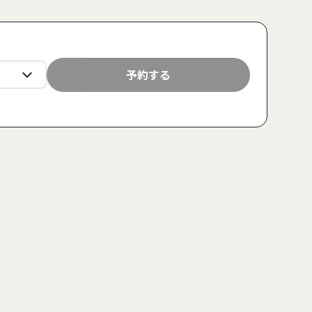
月
火
水
木
金
土
日
月
火
予約する
24
25
26
27
28
29
30
31
1