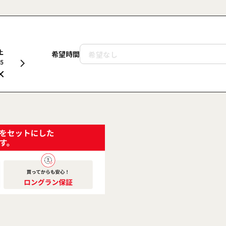
土
日
月
火
水
木
金
土
日
希望時間
15
16
17
18
19
20
21
22
23