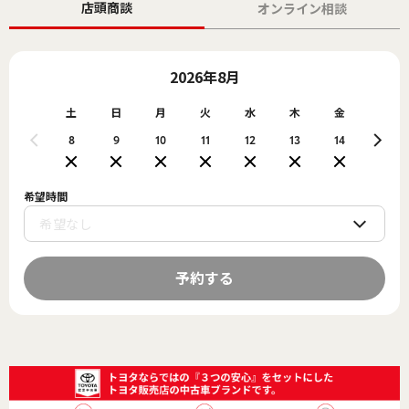
店頭商談
オンライン相談
2026年8月
土
日
月
火
水
木
金
土
8
9
10
11
12
13
14
15
希望時間
予約する