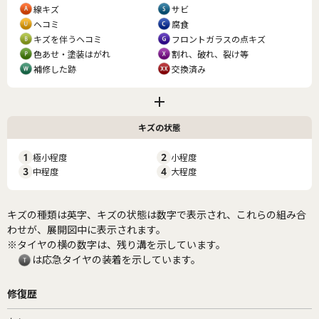
線キズ
サビ
ヘコミ
腐食
キズを伴うヘコミ
フロントガラスの点キズ
色あせ・塗装はがれ
割れ、破れ、裂け等
補修した跡
交換済み
キズの状態
1
極小程度
2
小程度
3
中程度
4
大程度
キズの種類は英字、キズの状態は数字で表示され、これらの組み合
わせが、展開図中に表示されます。
※タイヤの横の数字は、残り溝を示しています。
は応急タイヤの装着を示しています。
修復歴