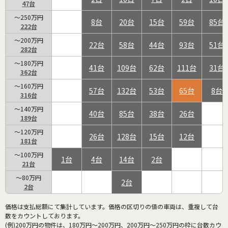
47
～250万円
8
20
15
59
85
222
～200万円
22
58
44
93
51
282
～180万円
41
109
62
111
31
362
～160万円
57
132
53
65
8
316
～140万円
40
85
38
26
189
～120万円
26
128
15
12
181
～100万円
1
4
14
2
21
～80万円
2
2
価格は支払総額にて集計しています。価格の区切りの値の車両は、重複して台
数をカウントしております。
(例)200万円の物件は、180万円～200万円、200万円～250万円の枠に台数カウ