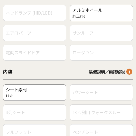
アルミホイール
ヘッドランプ (HID/LED)
純正ｱﾙﾐ
エアロパーツ
サンルーフ
電動スライドドア
ローダウン
内装
装備説明／用語解説
シート素材
パワーシート
ﾓｹｯﾄ
3列シート
1⇔2列目 ウォークスルー
フルフラット
ベンチシート