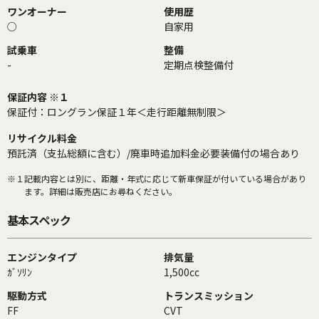
ワンオーナー
使用歴
○
自家用
試乗車
整備
-
定期点検整備付
保証内容 ※１
保証付：ロングラン保証１年＜走行距離無制限＞
リサイクル料金
預託済（支払総額に含む）/廃車時追加料金必要装備付の場合あり
※１
記載内容とは別に、距離・年式に応じて新車保証が付いている場合があり
ます。詳細は販売店にお尋ねください。
基本スペック
エンジンタイプ
排気量
ｶﾞｿﾘﾝ
1,500cc
駆動方式
トランスミッション
FF
CVT