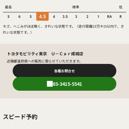
最高
標準
低
4.5
S
6
5
4
3.5
3
2
1
RA
R
キズ、へこみがほぼ無く、きれいな状態です。（走行距離10万キロ以内で、き
れいな状態です。）
トヨタモビリティ東京 Ｕ－Ｃａｒ成城店
近隣都道府県への販売に限らせていただきます。
各種お問合せ
03-3415-5541
スピード予約