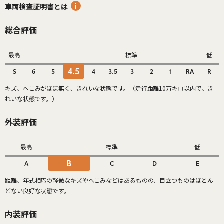
車両検査証明書とは
総合評価
最高
標準
低
4.5
S
6
5
4
3.5
3
2
1
RA
R
キズ、へこみがほぼ無く、きれいな状態です。（走行距離10万キロ以内で、き
れいな状態です。）
外装評価
最高
標準
低
B
A
C
D
E
距離、年式相応の軽微なキズやへこみなどはあるものの、目立つものはほとん
どない良好な状態です。
内装評価