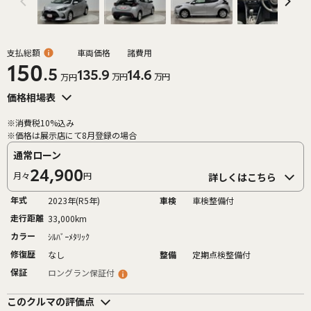
支払総額
車両価格
諸費用
150
.5
135.9
14.6
万円
万円
万円
価格相場表
※消費税10%込み
※価格は展示店にて8月登録の場合
通常ローン
24,900
月々
円
詳しくはこちら
年式
2023年(R5年)
車検
車検整備付
走行距離
33,000km
カラー
ｼﾙﾊﾞｰﾒﾀﾘｯｸ
修復歴
なし
整備
定期点検整備付
保証
ロングラン保証付
このクルマの評価点