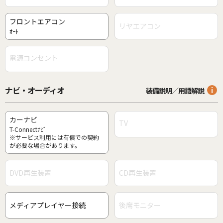
フロントエアコン
リヤエアコン
ｵｰﾄ
電源コンセント
ナビ・オーディオ
装備説明／用語解説
カーナビ
TV
T-Connectﾅﾋﾞ
※サービス利用には有償での契約
が必要な場合があります。
DVD再生装置
CD再生装置
メディアプレイヤー接続
後席モニター