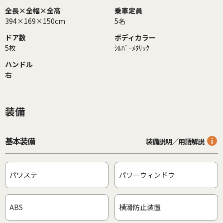
全長×全幅×全高
乗車定員
394×169×150cm
5名
ドア数
ボディカラー
5枚
ｼﾙﾊﾞｰﾒﾀﾘｯｸ
ハンドル
右
装備
基本装備
装備説明／用語解説
パワステ
パワーウィンドウ
ABS
横滑防止装置