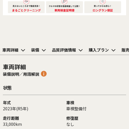
車両詳細
装備
品質評価情報
購入プラン
販
車両詳細
装備説明／用語解説
状態
年式
車検
2023年(R5年)
車検整備付
走行距離
修復歴
33,000km
なし