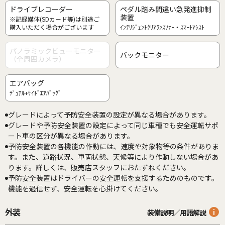
ドライブレコーダー
ペダル踏み間違い急発進抑制
装置
※記録媒体(SDカード等)は別途ご
購入いただく場合がございます
ｲﾝﾃﾘｼﾞｪﾝﾄｸﾘｱﾗﾝｽｿﾅｰ・ｽﾏｰﾄｱｼｽﾄ
パノラミックビューモニター
バックモニター
（全周囲カメラ）
エアバッグ
ﾃﾞｭｱﾙ+ｻｲﾄﾞｴｱﾊﾞｯｸﾞ
グレードによって予防安全装置の設定が異なる場合があります。
グレードや予防安全装置の設定によって同じ車種でも安全運転サポ
ート車の区分が異なる場合があります。
予防安全装置の各機能の作動には、速度や対象物等の条件がありま
す。また、道路状況、車両状態、天候等により作動しない場合があ
ります。詳しくは、販売店スタッフにおたずねください。
予防安全装置はドライバーの安全運転を支援するためのものです。
機能を過信せず、安全運転を心掛けてください。
外装
装備説明／用語解説