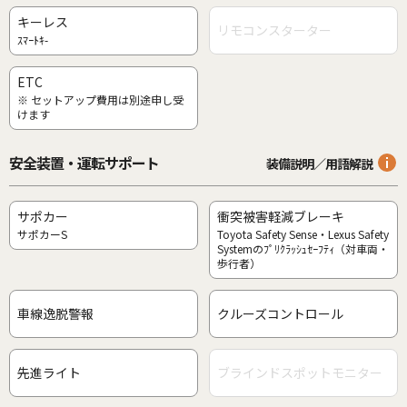
キーレス
リモコンスターター
ｽﾏｰﾄｷ-
ETC
※ セットアップ費用は別途申し受
けます
安全装置・運転サポート
装備説明／用語解説
サポカー
衝突被害軽減ブレーキ
サポカーS
Toyota Safety Sense・Lexus Safety
Systemのﾌﾟﾘｸﾗｯｼｭｾｰﾌﾃｨ（対車両・
歩行者）
車線逸脱警報
クルーズコントロール
先進ライト
ブラインドスポットモニター