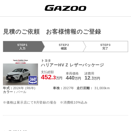
見積のご依頼 お客様情報のご登録
STEP1
STEP2
STEP3
入力
確認
完了
トヨタ
ハリアーHV Z レザーパッケージ
支払総額
車両価格
諸費用
452
.3
440
12
.3
万円
万円
万円
年式 :
2024年 (R6年)
車検 :
2027年
走行距離 :
31,000km
カラー :
パール
※価格は展示店にて8月登録の場合 ※消費税10%込み