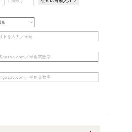
住所の自動入力
-
選択