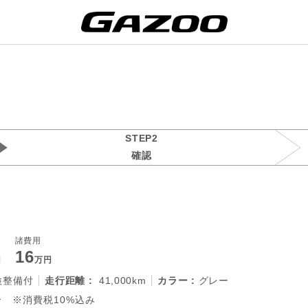
STEP2
確認
諸費用
16
円
万円
検整備付
走行距離 :
41,000km
カラー :
グレー
 ※消費税10%込み