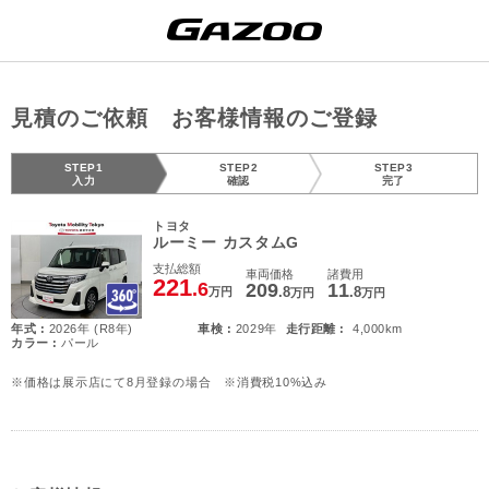
見積のご依頼 お客様情報のご登録
STEP1
STEP2
STEP3
入力
確認
完了
トヨタ
ルーミー カスタムG
支払総額
車両価格
諸費用
221
.6
209
11
.8
.8
万円
万円
万円
年式 :
2026年 (R8年)
車検 :
2029年
走行距離 :
4,000km
カラー :
パール
※価格は展示店にて8月登録の場合 ※消費税10%込み