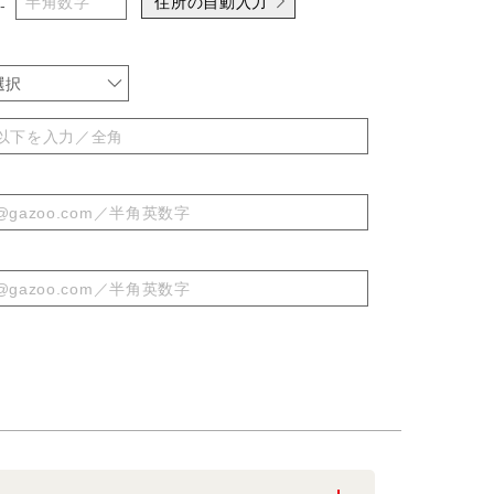
住所の自動入力
-
選択