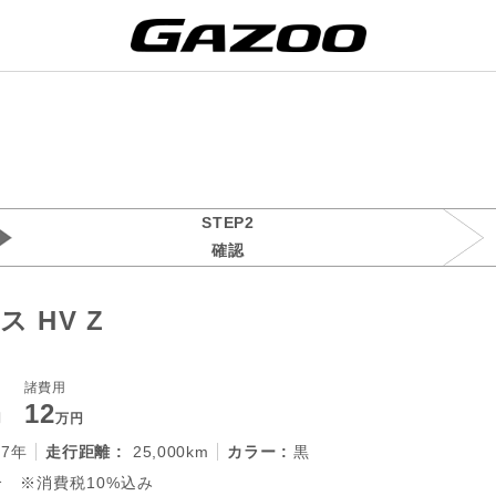
STEP2
確認
 HV Z
諸費用
12
円
万円
27年
走行距離 :
25,000km
カラー :
黒
 ※消費税10%込み