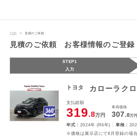
TOP
見積のご依頼
見積のご依頼 お客様情報のご登録
STEP1
入力
トヨタ
カローラクロス
支払総額
車両価格
319
.8
307
.8
万円
万
年式 :
2024年 (R6年)
車検 :
20
※価格は展示店にて8月登録の場合