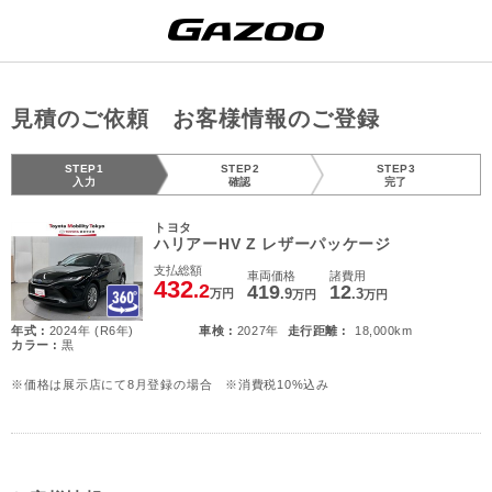
見積のご依頼 お客様情報のご登録
STEP1
STEP2
STEP3
入力
確認
完了
トヨタ
ハリアーHV Z レザーパッケージ
支払総額
車両価格
諸費用
432
.2
419
12
.9
.3
万円
万円
万円
年式 :
2024年 (R6年)
車検 :
2027年
走行距離 :
18,000km
カラー :
黒
※価格は展示店にて8月登録の場合 ※消費税10%込み