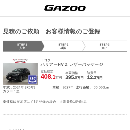
見積のご依頼 お客様情報のご登録
STEP1
STEP2
STEP3
入力
確認
完了
トヨタ
ハリアーHV Z レザーパッケージ
支払総額
車両価格
諸費用
408
.1
395
12
.8
.3
万円
万円
万円
年式 :
2024年 (R6年)
車検 :
2027年
走行距離 :
36,000km
カラー :
黒
※価格は展示店にて8月登録の場合 ※消費税10%込み