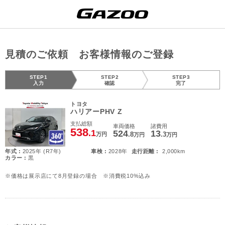
見積のご依頼 お客様情報のご登録
STEP1
STEP2
STEP3
入力
確認
完了
トヨタ
ハリアーPHV Z
支払総額
車両価格
諸費用
538
.1
524
13
.8
.3
万円
万円
万円
年式 :
2025年 (R7年)
車検 :
2028年
走行距離 :
2,000km
カラー :
黒
※価格は展示店にて8月登録の場合 ※消費税10%込み