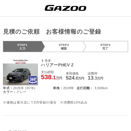
見積のご依頼 お客様情報のご登録
STEP1
STEP2
STEP3
入力
確認
完了
トヨタ
ハリアーPHEV Z
支払総額
車両価格
諸費用
538
.1
524
13
.8
.3
万円
万円
万円
年式 :
2025年 (R7年)
車検 :
2028年
走行距離 :
3,000km
カラー :
グレー
※価格は展示店にて8月登録の場合 ※消費税10%込み