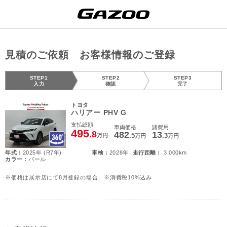
見積のご依頼 お客様情報のご登録
STEP1
STEP2
STEP3
入力
確認
完了
トヨタ
ハリアー PHV G
支払総額
車両価格
諸費用
495
.8
482
13
.5
.3
万円
万円
万円
年式 :
2025年 (R7年)
車検 :
2028年
走行距離 :
3,000km
カラー :
パール
※価格は展示店にて8月登録の場合 ※消費税10%込み