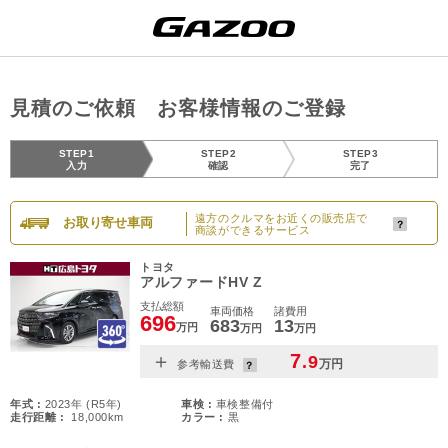
見積のご依頼 お客様情報のご登録
STEP1
STEP2
STEP3
入力
確認
完了
遠方のクルマをお近くの販売店で
お取り寄せ車両
商談ができるサービス
トヨタ
アルファードHV Z
支払総額
車両価格
諸費用
696
683
13
万円
万円
万円
＋
7
.9
万円
参考輸送費
年式 :
2023年 (R5年)
車検 :
車検整備付
走行距離 :
18,000km
カラー :
黒