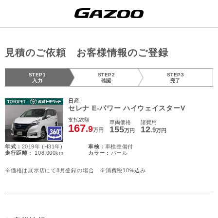
見積のご依頼 お客様情報のご登録
STEP1
STEP2
STEP3
入力
確認
完了
日産
セレナ E-パワー ハイウェイスターV
支払総額
車両価格
諸費用
167
.9
155
12
.9
万円
万円
万円
年式 :
2019年 (H31年)
車検 :
車検整備付
走行距離 :
108,000km
カラー :
パール
※価格は展示店にて8月登録の場合 ※消費税10%込み