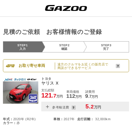
見積のご依頼 お客様情報のご登録
STEP1
STEP2
STEP3
入力
確認
完了
遠方のクルマをお近くの販売店で
お取り寄せ車両
商談ができるサービス
トヨタ
ヤリス X
支払総額
車両価格
諸費用
121
.7
112
9
.7
万円
万円
万円
＋
5
.2
万円
参考輸送費
年式 :
2020年 (R2年)
車検 :
2027年
走行距離 :
32,000km
カラー :
赤