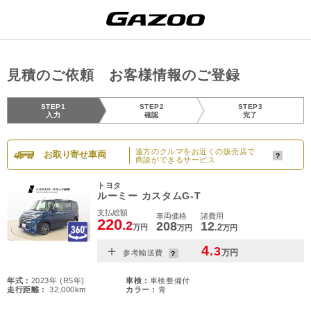
見積のご依頼 お客様情報のご登録
STEP1
STEP2
STEP3
入力
確認
完了
遠方のクルマをお近くの販売店で
お取り寄せ車両
商談ができるサービス
トヨタ
ルーミー カスタムG-T
支払総額
車両価格
諸費用
220
.2
208
12
.2
万円
万円
万円
＋
4
.3
万円
参考輸送費
年式 :
2023年 (R5年)
車検 :
車検整備付
走行距離 :
32,000km
カラー :
青