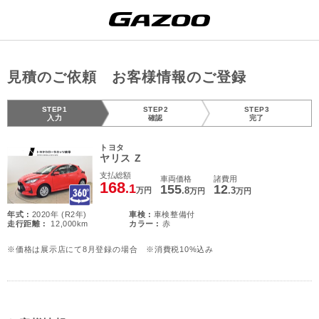
見積のご依頼 お客様情報のご登録
STEP1
STEP2
STEP3
入力
確認
完了
トヨタ
ヤリス Z
支払総額
車両価格
諸費用
168
.1
155
12
.8
.3
万円
万円
万円
年式 :
2020年 (R2年)
車検 :
車検整備付
走行距離 :
12,000km
カラー :
赤
※価格は展示店にて8月登録の場合 ※消費税10%込み