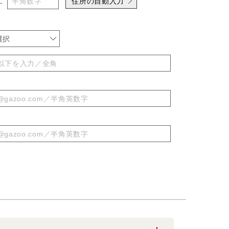
住所の自動入力
-
選択