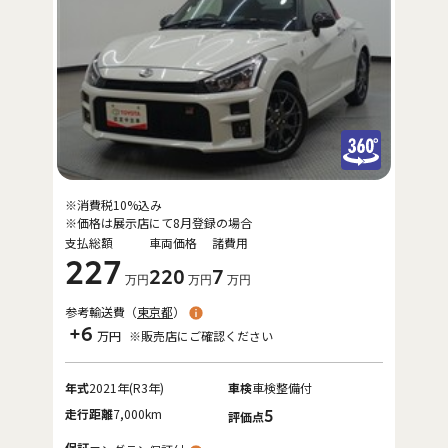
※消費税10%込み
※価格は展示店にて8月登録の場合
支払総額
車両価格
諸費用
227
220
7
万円
万円
万円
参考輸送費（
東京都
）
+6
万円
※販売店にご確認ください
年式
2021年(R3年)
車検
車検整備付
走行距離
7,000km
5
評価点
保証