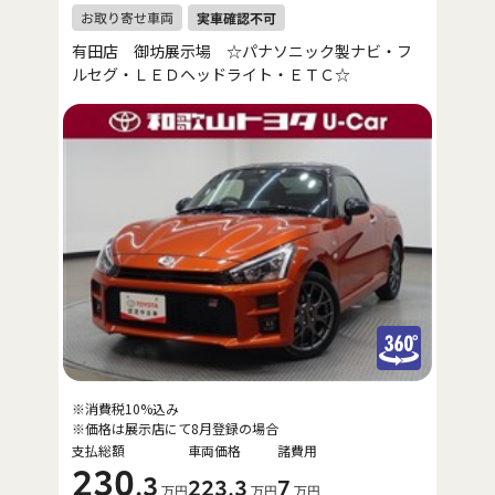
有田店 御坊展示場 ☆パナソニック製ナビ・フ
ルセグ・ＬＥＤヘッドライト・ＥＴＣ☆
※消費税10%込み
※価格は展示店にて8月登録の場合
支払総額
車両価格
諸費用
230
.3
223
.3
7
万円
万円
万円