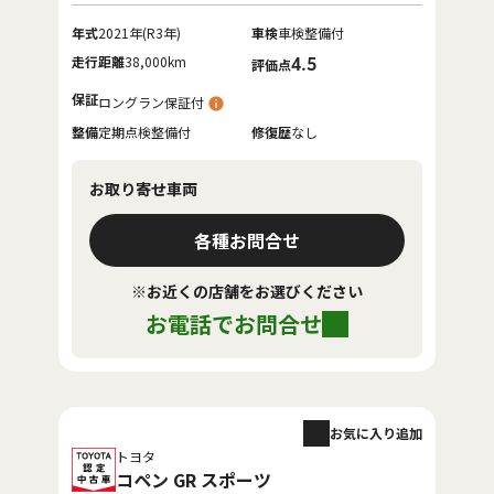
年式
2021年(R3年)
車検
車検整備付
走行距離
38,000km
4.5
評価点
保証
ロングラン保証付
整備
定期点検整備付
修復歴
なし
お取り寄せ車両
各種お問合せ
※お近くの店舗をお選びください
お電話でお問合せ
お気に入り追加
トヨタ
コペン GR スポーツ