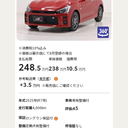
※消費税10%込み
※価格は展示店にて8月登録の場合
支払総額
車両価格
諸費用
248
.5
238
10
.5
万円
万円
万円
参考輸送費（
東京都
）
+3.5
万円
※販売店にご確認ください
年式
2025年(R7年)
車検
車検整備付
走行距離
4,000km
5
評価点
保証
ロングラン保証付
整備
定期点検整備付
修復歴
なし