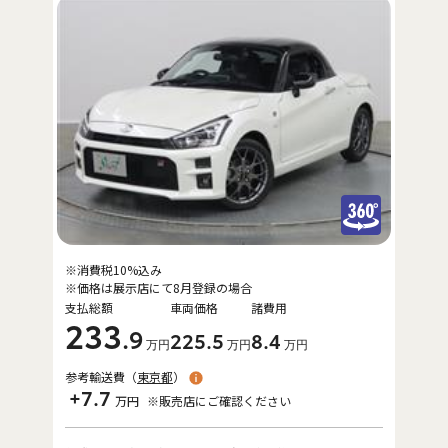
※消費税10%込み
※価格は展示店にて8月登録の場合
支払総額
車両価格
諸費用
233
.9
225
.5
8
.4
万円
万円
万円
参考輸送費（
東京都
）
+7.7
万円
※販売店にご確認ください