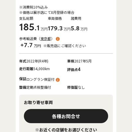
※消費税10%込み
※価格は展示店にて8月登録の場合
支払総額
車両価格
諸費用
185
.1
179
.3
5
.8
万円
万円
万円
参考輸送費（
東京都
）
+7.7
万円
※販売店にご確認ください
年式
2022年(R4年)
車検
2027年5月
走行距離
54,000km
4
評価点
保証
ロングラン保証付
整備
定期点検整備付
修復歴
なし
お取り寄せ車両
各種お問合せ
※お近くの店舗をお選びください