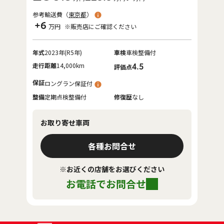
参考輸送費（
東京都
）
+6
万円
※販売店にご確認ください
年式
2023年(R5年)
車検
車検整備付
走行距離
14,000km
4.5
評価点
保証
ロングラン保証付
整備
定期点検整備付
修復歴
なし
お取り寄せ車両
各種お問合せ
※お近くの店舗をお選びください
お電話でお問合せ