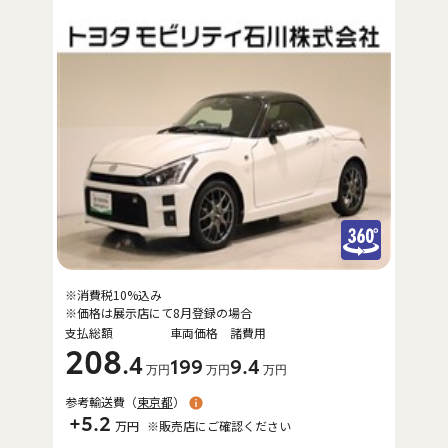
※消費税10%込み
※価格は展示店にて8月登録の場合
支払総額
車両価格
諸費用
208
.4
199
9
.4
万円
万円
万円
参考輸送費（
東京都
）
+5.2
万円
※販売店にご確認ください