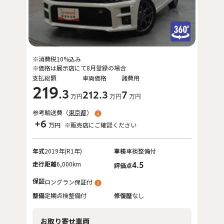
※消費税10%込み
※価格は展示店にて8月登録の場合
支払総額
車両価格
諸費用
219
.3
212
.3
7
万円
万円
万円
参考輸送費（
東京都
）
+6
万円
※販売店にご確認ください
年式
2019年(R1年)
車検
車検整備付
走行距離
6,000km
4.5
評価点
保証
ロングラン保証付
整備
定期点検整備付
修復歴
なし
お取り寄せ車両