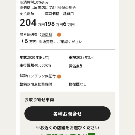
※消費税10%込み
※価格は展示店にて8月登録の場合
支払総額
車両価格
諸費用
204
198
6
万円
万円
万円
参考輸送費（
東京都
）
+6
万円
※販売店にご確認ください
年式
2020年(R2年)
車検
2027年3月
走行距離
40,000km
5
評価点
保証
ロングラン保証付
整備
定期点検整備付
修復歴
なし
お取り寄せ車両
各種お問合せ
※お近くの店舗をお選びください