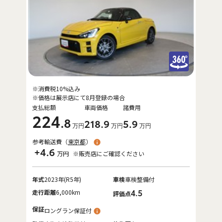
※消費税10%込み
※価格は展示店にて8月登録の場合
支払総額
車両価格
諸費用
224
.8
218
.9
5
.9
万円
万円
万円
参考輸送費（
東京都
）
+4.6
万円
※販売店にご確認ください
年式
2023年(R5年)
車検
車検整備付
走行距離
6,000km
4.5
評価点
保証
ロングラン保証付