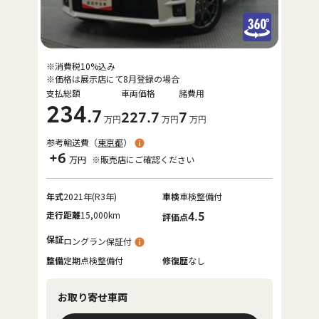
※消費税10%込み
※価格は展示店にて8月登録の場合
支払総額
車両価格
諸費用
234
.7
227
.7
7
万円
万円
万円
参考輸送費（
東京都
）
+6
万円
※販売店にご確認ください
年式
2021年(R3年)
車検
車検整備付
走行距離
15,000km
4.5
評価点
保証
ロングラン保証付
整備
定期点検整備付
修復歴
なし
お取り寄せ車両