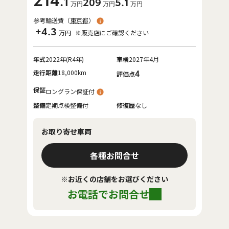
214
.1
209
5
.1
万円
万円
万円
参考輸送費（
東京都
）
+4.3
万円
※販売店にご確認ください
年式
2022年(R4年)
車検
2027年4月
走行距離
18,000km
4
評価点
保証
ロングラン保証付
整備
定期点検整備付
修復歴
なし
お取り寄せ車両
各種お問合せ
※お近くの店舗をお選びください
お電話でお問合せ