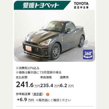
※消費税10%込み
※価格は展示店にて8月登録の場合
支払総額
車両価格
諸費用
241
.6
235
.4
6
.2
万円
万円
万円
参考輸送費（
東京都
）
+6.9
万円
※販売店にご確認ください