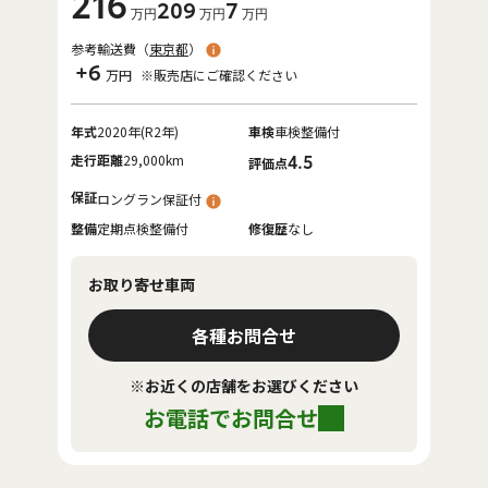
216
209
7
万円
万円
万円
参考輸送費（
東京都
）
+6
万円
※販売店にご確認ください
年式
2020年(R2年)
車検
車検整備付
走行距離
29,000km
4.5
評価点
保証
ロングラン保証付
整備
定期点検整備付
修復歴
なし
お取り寄せ車両
各種お問合せ
※お近くの店舗をお選びください
お電話でお問合せ