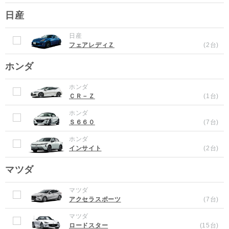
日産
日産
フェアレディＺ
(2台)
ホンダ
ホンダ
ＣＲ－Ｚ
(1台)
ホンダ
Ｓ６６０
(7台)
ホンダ
インサイト
(2台)
マツダ
マツダ
アクセラスポーツ
(7台)
マツダ
ロードスター
(15台)