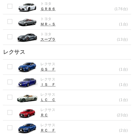
トヨタ
ＧＲ８６
(176台)
トヨタ
ＭＲ－Ｓ
(1台)
トヨタ
スープラ
(13台)
レクサス
レクサス
ＧＳ Ｆ
(1台)
レクサス
ＩＳ Ｆ
(1台)
レクサス
ＬＣ Ｃ
(1台)
レクサス
ＲＣ
(23台)
レクサス
ＲＣ Ｆ
(2台)