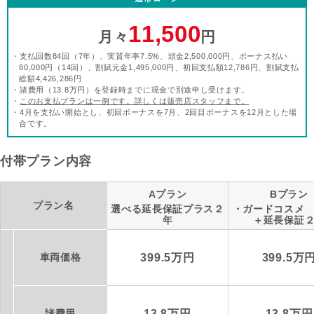
11,500
月々
円
・支払回数84回（7年）、実質年率7.5%、頭金2,500,000円、ボーナス払い
80,000円（14回）、割賦元金1,495,000円、初回支払額12,786円、割賦支払
総額4,426,286円
・諸費用（13.8万円）を登録時までに現金で別途申し受けます。
・
このお支払プランは一例です。詳しくは販売店スタッフまで。
・4月を支払い開始とし、初回ボーナスを7月、2回目ボーナスを12月とした場
合です。
付帯プラン内容
Aプラン
Bプラン
プラン名
選べる延長保証プラス２
・ガードコスメ
年
＋延長保証
車両価格
399.5万円
399.5万
諸費用
13.8万円
13.8万円