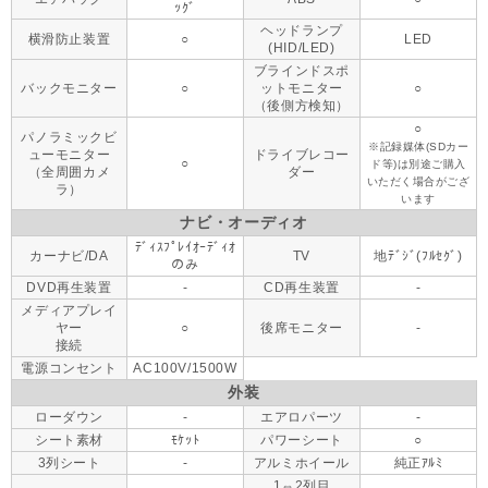
ｯｸﾞ
ヘッドランプ
横滑防止装置
○
LED
(HID/LED)
ブラインドスポ
バックモニター
○
ットモニター
○
（後側方検知）
○
パノラミックビ
※記録媒体(SDカー
ューモニター
ドライブレコー
○
ド等)は別途ご購入
（全周囲カメ
ダー
いただく場合がござ
ラ）
います
ナビ・オーディオ
ﾃﾞｨｽﾌﾟﾚｲｵｰﾃﾞｨｵ
カーナビ/DA
TV
地ﾃﾞｼﾞ(ﾌﾙｾｸﾞ)
のみ
DVD再生装置
-
CD再生装置
-
メディアプレイ
ヤー
○
後席モニター
-
接続
電源コンセント
AC100V/1500W
外装
ローダウン
-
エアロパーツ
-
シート素材
ﾓｹｯﾄ
パワーシート
○
3列シート
-
アルミホイール
純正ｱﾙﾐ
1⇔2列目