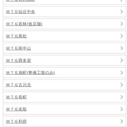
ＭＴＧ仙台中央
ＭＴＧ若林(仮店舗)
ＭＴＧ黒松
ＭＴＧ南中山
ＭＴＧ西多賀
ＭＴＧ扇町(整備工場のみ)
ＭＴＧ古川北
ＭＴＧ長町
ＭＴＧ名取
ＭＴＧ利府