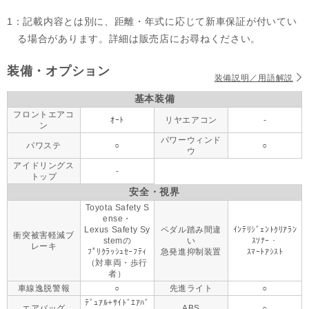
1：記載内容とは別に、距離・年式に応じて新車保証が付いてい
る場合があります。詳細は販売店にお尋ねください。
装備・オプション
装備説明／用語解説
基本装備
フロントエアコ
ｵｰﾄ
リヤエアコン
-
ン
パワーウィンド
パワステ
○
○
ウ
アイドリングス
-
トップ
安全・視界
Toyota Safety S
ense・
Lexus Safety Sy
ペダル踏み間違
ｲﾝﾃﾘｼﾞｪﾝﾄｸﾘｱﾗﾝ
衝突被害軽減ブ
stemの
い
ｽｿﾅｰ・
レーキ
ﾌﾟﾘｸﾗｯｼｭｾｰﾌﾃｨ
急発進抑制装置
ｽﾏｰﾄｱｼｽﾄ
（対車両・歩行
者）
車線逸脱警報
○
先進ライト
○
ﾃﾞｭｱﾙ+ｻｲﾄﾞｴｱﾊﾞ
エアバッグ
ABS
○