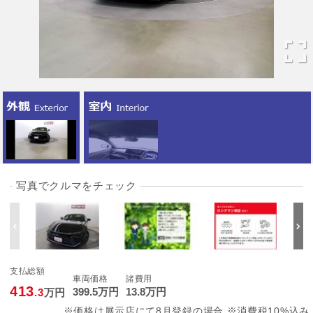
写真でクルマをチェック
支払総額
車両価格
諸費用
413
399
.5
万円
13
.8
万円
.3
万円
※価格は展示店にて8月登録の場合 ※消費税10%込み