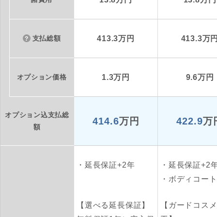
支払総額
413.3万円
413.3万
オプション価格
1.3万円
9.6万円
オプション込支払総
414.6
万円
422.9
万
額
延長保証+2年
延長保証+2
ボディコー
【選べる延長保証】
【ガードコス