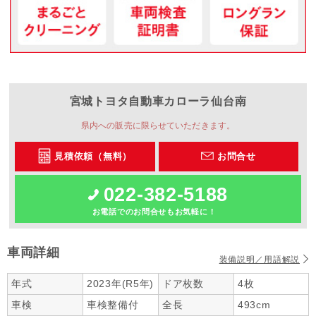
宮城トヨタ自動車
カローラ仙台南
県内への販売に限らせていただきます。
見積依頼（無料）
お問合せ
022-382-5188
お電話でのお問合せもお気軽に！
車両詳細
装備説明／用語解説
年式
2023年(R5年)
ドア枚数
4枚
車検
車検整備付
全長
493cm