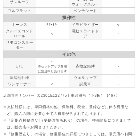
サンルーフ
-
-
ウォークスルー
フルフラット
-
ベンチシート
-
操作性
キーレス
ｽﾏｰﾄｷ-
イモビライザー
○
クルーズコント
電動スライドド
○
-
ロール
ア
リモコンスター
-
ター
その他
○
ETC
点検記録簿
-
※セットアップ費用
は別途申し受けます
寒冷地仕様
-
ウェルキャブ
-
ワンオーナー
○
試乗車
-
店舗管理ナンバー【02301E122775】車台番号（下3桁）【467】
支払総額には、車両価格の他、保険料、税金、登録などに伴う費用な
ど、購入の際に必要な全ての費用が含まれております。
「定期点検整備なし(要整備箇所あり)」の場合、整備箇所につきまして
は、販売店へお問合せください。
「修復歴あり」の場合、修復部位の詳細につきましては、販売店へお問