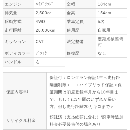
エンジン
ﾊｲﾌﾞﾘｯﾄﾞ
全幅
184cm
排気量
2,500cc
全高
154cm
駆動方式
4WD
乗車定員
5名
走行距離
28,000km
使用歴
自家用
定期点検整備
ミッション
CVT
法定整備
付
ボディカラー
ﾌﾞﾗｯｸ
修復歴
なし
ハンドル
右
保証付：ロングラン保証1年＜走行距
離無制限＞ ＋ハイブリッド保証＜保
※1
保証内容
証期間は初度登録年月から10年目ま
で、もしくは3年間のいずれか長い
方。但し走行距離20万キロまで＞
預託済（支払総額に含む）/廃車時追加
リサイクル料金
料金必要装備付の場合あり