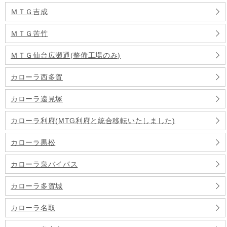
ＭＴＧ吉成
ＭＴＧ苦竹
ＭＴＧ仙台広瀬通(整備工場のみ)
カローラ西多賀
カローラ遠見塚
カローラ利府(MTG利府と統合移転いたしました)
カローラ黒松
カローラ泉バイパス
カローラ多賀城
カローラ名取