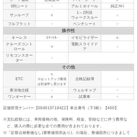
3列シート
-
アルミホイール
純正ｱﾙﾐ
1⇔2列目
サンルーフ
○
-
ウォークスルー
フルフラット
-
ベンチシート
-
操作性
キーレス
ｽﾏｰﾄｷ-
イモビライザー
○
クルーズコント
電動スライドド
○
-
ロール
ア
リモコンスター
-
ター
その他
○
ETC
点検記録簿
-
※セットアップ費用
は別途申し受けます
寒冷地仕様
-
ウェルキャブ
-
ワンオーナー
○
試乗車
-
店舗管理ナンバー【064010718422】車台番号（下3桁）【460】
支払総額には、車両価格の他、保険料、税金、登録などに伴う費用な
ど、購入の際に必要な全ての費用が含まれております。
「定期点検整備なし(要整備箇所あり)」の場合、整備箇所につきまして