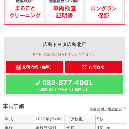
広島トヨタ
広島北店
県内への販売に限らせていただきます。
見積依頼（無料）
お問合せ
082-877-4001
お電話でのお問合せもお気軽に！
車両詳細
装備説明／用語解説
年式
2022年(R4年)
ドア枚数
5枚
車検
車検整備付
全長
461cm