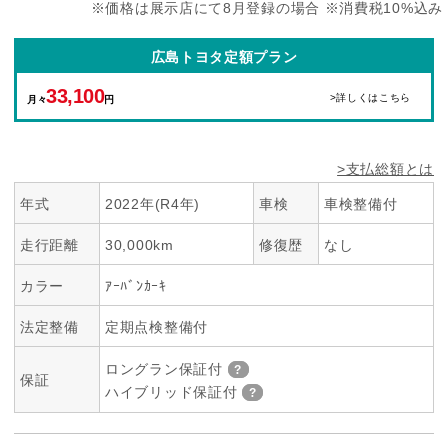
※価格は展示店にて8月登録の場合 ※消費税10%込み
広島トヨタ定額プラン
33,100
>詳しくはこちら
月々
円
>支払総額とは
年式
2022年(R4年)
車検
車検整備付
走行距離
30,000km
修復歴
なし
カラー
ｱｰﾊﾞﾝｶｰｷ
法定整備
定期点検整備付
ロングラン保証付
保証
ハイブリッド保証付