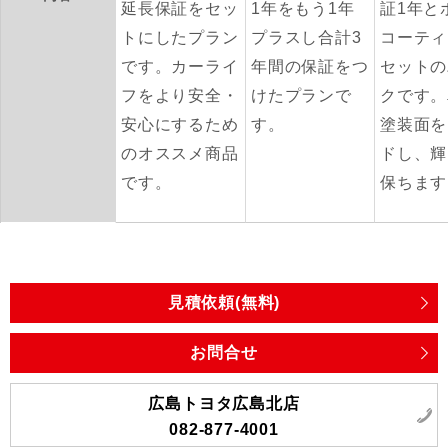
延長保証をセッ
1年をもう1年
証1年と
トにしたプラン
プラスし合計3
コーティ
です。カーライ
年間の保証をつ
セットの
フをより安全・
けたプランで
クです。
安心にするため
す。
塗装面を
のオススメ商品
ドし、輝
です。
保ちます
見積依頼(無料)
お問合せ
広島トヨタ広島北店
082-877-4001