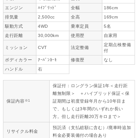
エンジン
ﾊｲﾌﾞﾘｯﾄﾞ
全幅
186cm
排気量
2,500cc
全高
169cm
駆動方式
4WD
乗車定員
5名
走行距離
30,000km
使用歴
自家用
定期点検整備
ミッション
CVT
法定整備
付
ボディカラー
ｱｰﾊﾞﾝｶｰｷ
修復歴
なし
ハンドル
右
保証付：ロングラン保証1年＜走行距
離無制限＞ ＋ハイブリッド保証＜保
※1
保証内容
証期間は初度登録年月から10年目ま
で、もしくは3年間のいずれか長い
方。但し走行距離20万キロまで＞
預託済（支払総額に含む）/廃車時追加
リサイクル料金
料金必要装備付の場合あり