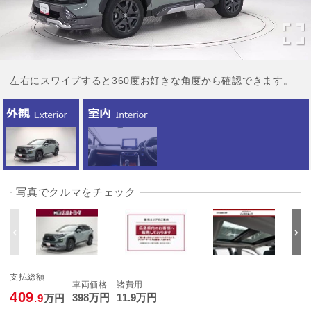
左右にスワイプすると360度お好きな角度から確認できます。
写真でクルマをチェック
支払総額
車両価格
諸費用
409
398
万円
11
.9
万円
.9
万円