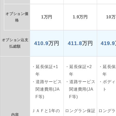
オプション価
1万円
1.9万円
10
格
オプション込支
410.9
万円
411.8
万円
419.9
払総額
延長保証+1
延長保証+2
延長保
年
年
年
道路サービス
道路サービス
ボディ
関連費用(JA
関連費用(JA
ト
F等)
F等)
ＪＡＦと1年の
ロングラン保証
ロングラ
内容