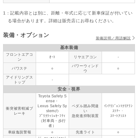
1：記載内容とは別に、距離・年式に応じて新車保証が付いてい
る場合があります。詳細は販売店にお尋ねください。
装備・オプション
装備説明／用語解説
基本装備
フロントエアコ
ｵｰﾄ
リヤエアコン
-
ン
パワーウィンド
パワステ
○
○
ウ
アイドリングス
-
トップ
安全・視界
Toyota Safety S
ense・
Lexus Safety Sy
ペダル踏み間違
ｲﾝﾃﾘｼﾞｪﾝﾄｸﾘｱﾗﾝ
衝突被害軽減ブ
stemの
い
ｽｿﾅｰ・
レーキ
ﾌﾟﾘｸﾗｯｼｭｾｰﾌﾃｨ
急発進抑制装置
ｽﾏｰﾄｱｼｽﾄ
（対車両・歩行
者）
車線逸脱警報
○
先進ライト
○