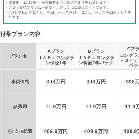
・諸費用（11.9万円）を登録時までに現金で別途申し受けます。
・
このお支払プランは一例です。詳しくは販売店スタッフまで。
・4月を支払い開始とし、初回ボーナスを7月、2回目ボーナスを12月とした場
合です。
付帯プラン内容
Cプ
Aプラン
Bプラン
ロングラ
プラン名
ＪＡＦ＋ロングラ
ＪＡＦ＋ロングラ
＋コーテ
ン保証1年
ン保証2年パック
パッ
車両価格
398万円
398万円
398
諸費用
11.9万円
11.9万円
11.
支払総額
409.9万円
409.9万円
409.