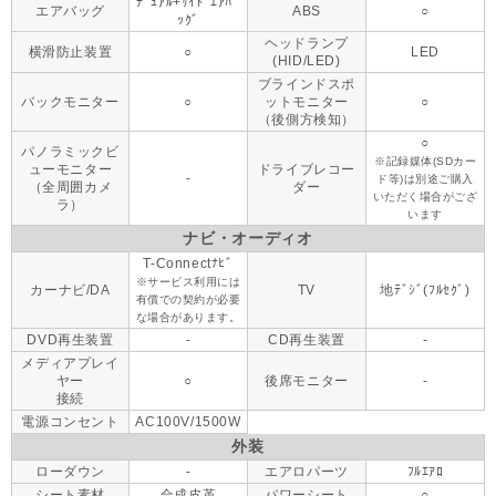
ﾃﾞｭｱﾙ+ｻｲﾄﾞｴｱﾊﾞ
エアバッグ
ABS
○
ｯｸﾞ
ヘッドランプ
横滑防止装置
○
LED
(HID/LED)
ブラインドスポ
バックモニター
○
ットモニター
○
（後側方検知）
○
パノラミックビ
※記録媒体(SDカー
ューモニター
ドライブレコー
-
ド等)は別途ご購入
（全周囲カメ
ダー
いただく場合がござ
ラ）
います
ナビ・オーディオ
T-Connectﾅﾋﾞ
※サービス利用には
カーナビ/DA
TV
地ﾃﾞｼﾞ(ﾌﾙｾｸﾞ)
有償での契約が必要
な場合があります。
DVD再生装置
-
CD再生装置
-
メディアプレイ
ヤー
○
後席モニター
-
接続
電源コンセント
AC100V/1500W
外装
ローダウン
-
エアロパーツ
ﾌﾙｴｱﾛ
シート素材
合成皮革
パワーシート
○