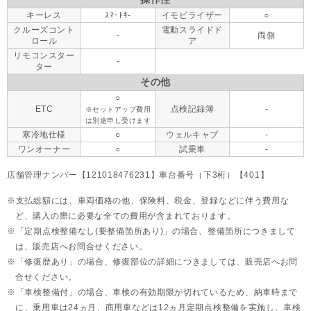
キーレス
ｽﾏｰﾄｷ-
イモビライザー
○
クルーズコント
電動スライドド
-
両側
ロール
ア
リモコンスター
-
ター
その他
○
ETC
点検記録簿
-
※セットアップ費用
は別途申し受けます
寒冷地仕様
○
ウェルキャブ
-
ワンオーナー
○
試乗車
-
店舗管理ナンバー【121018476231】車台番号（下3桁）【401】
支払総額には、車両価格の他、保険料、税金、登録などに伴う費用な
ど、購入の際に必要な全ての費用が含まれております。
「定期点検整備なし(要整備箇所あり)」の場合、整備箇所につきまして
は、販売店へお問合せください。
「修復歴あり」の場合、修復部位の詳細につきましては、販売店へお問
合せください。
「車検整備付」の場合、車検の有効期限が切れているため、納車時まで
に、乗用車は24ヵ月、
商用車などは12ヵ月定期点検整備を実施し、車検