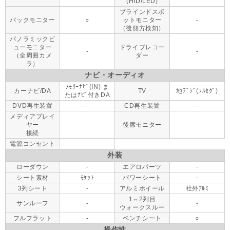
(HID/LED)
ブラインドスポ
バックモニター
○
ットモニター
-
（後側方検知）
パノラミックビ
ューモニター
ドライブレコー
-
-
（全周囲カメ
ダー
ラ）
ナビ・オーディオ
ﾒﾓﾘｰﾅﾋﾞ(IN) ま
カーナビ/DA
TV
地ﾃﾞｼﾞ(ﾌﾙｾｸﾞ)
たはﾅﾋﾞ付きDA
DVD再生装置
-
CD再生装置
-
メディアプレイ
ヤー
-
後席モニター
-
接続
電源コンセント
-
外装
ローダウン
-
エアロパーツ
-
シート素材
ﾓｹｯﾄ
パワーシート
-
3列シート
-
アルミホイール
社外ｱﾙﾐ
1⇔2列目
サンルーフ
-
-
ウォークスルー
フルフラット
-
ベンチシート
○
操作性