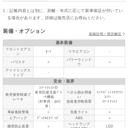
1：記載内容とは別に、距離・年式に応じて新車保証が付いてい
る場合があります。詳細は販売店にお尋ねください。
装備・オプション
装備説明／用語解説
基本装備
フロントエアコ
ｵｰﾄ
リヤエアコン
-
ン
パワーウィンド
パワステ
○
○
ウ
アイドリングス
-
トップ
安全・視界
ｽﾏｰﾄｱｼｽﾄの
衝突回避支援ﾌﾞﾚ
ペダル踏み間違
ｲﾝﾃﾘｼﾞｪﾝﾄｸﾘｱﾗﾝ
衝突被害軽減ブ
ｰｷ機能
い
ｽｿﾅｰ・
レーキ
（対車両・歩行
急発進抑制装置
ｽﾏｰﾄｱｼｽﾄ
者）
車線逸脱警報
○
先進ライト
○
エアバッグ
ﾃﾞｭｱﾙｴｱﾊﾞｯｸﾞ
ABS
○
ヘッドランプ
横滑防止装置
○
LED