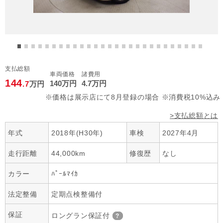
支払総額
車両価格
諸費用
144
140
万円
4
.7
万円
.7
万円
※価格は展示店にて8月登録の場合 ※消費税10%込み
>支払総額とは
年式
2018年(H30年)
車検
2027年4月
走行距離
44,000km
修復歴
なし
カラー
ﾊﾟｰﾙﾏｲｶ
法定整備
定期点検整備付
保証
ロングラン保証付