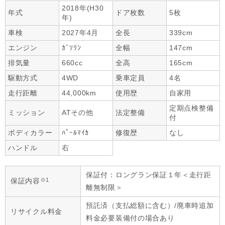
2018年(H30
年式
ドア枚数
5枚
年)
車検
2027年4月
全長
339cm
エンジン
ｶﾞｿﾘﾝ
全幅
147cm
排気量
660cc
全高
165cm
駆動方式
4WD
乗車定員
4名
走行距離
44,000km
使用歴
自家用
定期点検整備
ミッション
ATその他
法定整備
付
ボディカラー
ﾊﾟｰﾙﾏｲｶ
修復歴
なし
ハンドル
右
保証付：ロングラン保証１年＜走行距
※1
保証内容
離無制限＞
預託済（支払総額に含む）/廃車時追加
リサイクル料金
料金必要装備付の場合あり