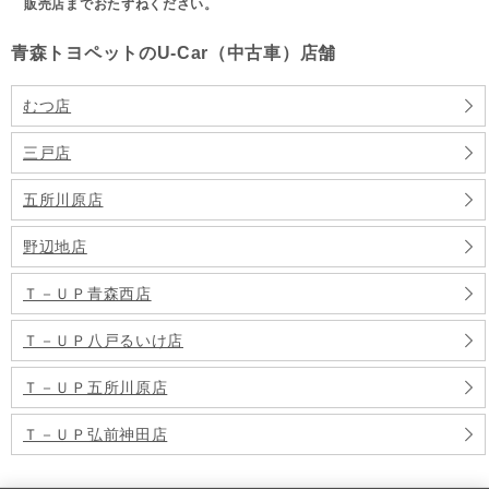
販売店までおたずねください。
青森トヨペットのU-Car（中古車）店舗
むつ店
三戸店
五所川原店
野辺地店
Ｔ－ＵＰ青森西店
Ｔ－ＵＰ八戸るいけ店
Ｔ－ＵＰ五所川原店
Ｔ－ＵＰ弘前神田店