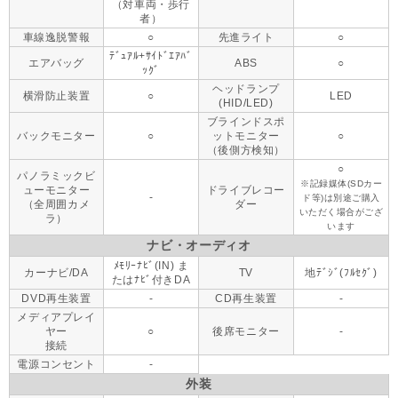
（対車両・歩行
者）
車線逸脱警報
○
先進ライト
○
ﾃﾞｭｱﾙ+ｻｲﾄﾞｴｱﾊﾞ
エアバッグ
ABS
○
ｯｸﾞ
ヘッドランプ
横滑防止装置
○
LED
(HID/LED)
ブラインドスポ
バックモニター
○
ットモニター
○
（後側方検知）
○
パノラミックビ
※記録媒体(SDカー
ューモニター
ドライブレコー
-
ド等)は別途ご購入
（全周囲カメ
ダー
いただく場合がござ
ラ）
います
ナビ・オーディオ
ﾒﾓﾘｰﾅﾋﾞ(IN) ま
カーナビ/DA
TV
地ﾃﾞｼﾞ(ﾌﾙｾｸﾞ)
たはﾅﾋﾞ付きDA
DVD再生装置
-
CD再生装置
-
メディアプレイ
ヤー
○
後席モニター
-
接続
電源コンセント
-
外装