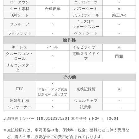
ローダウン
-
エアロパーツ
-
シート素材
合成皮革
パワーシート
○
3列シート
○
アルミホイール
純正ｱﾙﾐ
1⇔2列目
サンルーフ
○
-
ウォークスルー
フルフラット
-
ベンチシート
-
操作性
キーレス
ｽﾏｰﾄｷ-
イモビライザー
○
クルーズコント
電動スライドド
○
両側
ロール
ア
リモコンスター
-
ター
その他
○
ETC
点検記録簿
○
※セットアップ費用
は別途申し受けます
寒冷地仕様
-
ウェルキャブ
-
ワンオーナー
○
試乗車
-
店舗管理ナンバー【185011337520】車台番号（下3桁）【300】
支払総額には、車両価格の他、保険料、税金、登録などに伴う費用な
ど、購入の際に必要な全ての費用が含まれております。