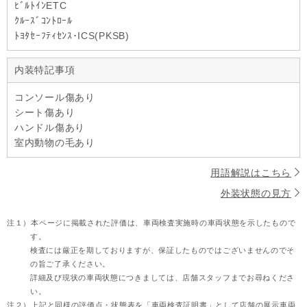
ﾋﾞﾙﾄｲﾝETC
ｸﾙｰｽﾞｺﾝﾄﾛｰﾙ
ﾄﾖﾀｾｰﾌﾃｨｾﾝｽ･ICS(PKSB)
内装特記事項
コンソール傷あり
シート傷あり
ハンドル傷あり
室内動物の毛あり
用語解説はこちら
外装状態の見方
注１）
本ページに掲載された評価は、車両検査実施時の車両状態を示したもので
す。
検査には厳正を期しておりますが、保証したものではございませんのでそ
の旨ご了承ください。
詳細及び現状の車両状態につきましては、店舗スタッフまでお尋ねくださ
い。
注２）
上記と同様の評価点・状態表を「車両検査証明書」として店舗の展示車両