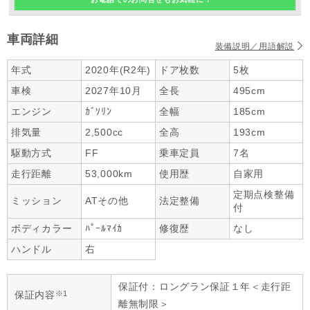
車両詳細
装備説明／用語解説
年式
2020年(R2年)
ドア枚数
5枚
車検
2027年10月
全長
495cm
エンジン
ｶﾞｿﾘﾝ
全幅
185cm
排気量
2,500cc
全高
193cm
駆動方式
FF
乗車定員
7名
走行距離
53,000km
使用歴
自家用
定期点検整備
ミッション
ATその他
法定整備
付
ボディカラー
ﾊﾟｰﾙﾏｲｶ
修復歴
なし
ハンドル
右
保証付：ロングラン保証１年＜走行距
※1
保証内容
離無制限＞