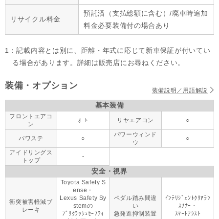
預託済（支払総額に含む）/廃車時追加
リサイクル料金
料金必要装備付の場合あり
1：記載内容とは別に、距離・年式に応じて新車保証が付いてい
る場合があります。詳細は販売店にお尋ねください。
装備・オプション
装備説明／用語解説
基本装備
フロントエアコ
ｵｰﾄ
リヤエアコン
○
ン
パワーウィンド
パワステ
○
○
ウ
アイドリングス
-
トップ
安全・視界
Toyota Safety S
ense・
Lexus Safety Sy
ペダル踏み間違
ｲﾝﾃﾘｼﾞｪﾝﾄｸﾘｱﾗﾝ
衝突被害軽減ブ
stemの
い
ｽｿﾅｰ・
レーキ
ﾌﾟﾘｸﾗｯｼｭｾｰﾌﾃｨ
急発進抑制装置
ｽﾏｰﾄｱｼｽﾄ