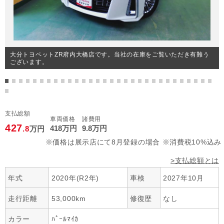
大分トヨペットZR府内大橋店です。当社の在庫をご覧いただき有難う
ございます。
支払総額
車両価格
諸費用
427
418
万円
9
.8
万円
.8
万円
※価格は展示店にて8月登録の場合 ※消費税10%込み
>支払総額とは
年式
2020年(R2年)
車検
2027年10月
走行距離
53,000km
修復歴
なし
カラー
ﾊﾟｰﾙﾏｲｶ