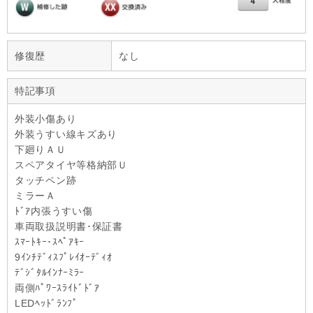
修復歴
なし
特記事項
外装小傷あり
外装うすい線キズあり
下廻りＡＵ
スペアタイヤ等格納部Ｕ
タッチペン跡
ミラーＡ
ﾄﾞｱ内張うすい傷
車両取扱説明書･保証書
ｽﾏｰﾄｷｰ･ｽﾍﾟｱｷｰ
9ｲﾝﾁﾃﾞｨｽﾌﾟﾚｲｵｰﾃﾞｨｵ
ﾃﾞｼﾞﾀﾙｲﾝﾅｰﾐﾗｰ
両側ﾊﾟﾜｰｽﾗｲﾄﾞﾄﾞｱ
LEDﾍｯﾄﾞﾗﾝﾌﾟ