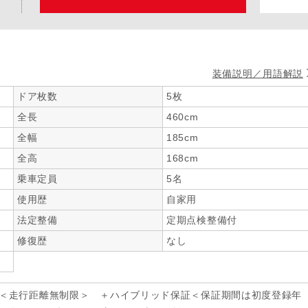
装備説明／用語解説
ドア枚数
5枚
全長
460cm
全幅
185cm
全高
168cm
乗車定員
5名
使用歴
自家用
法定整備
定期点検整備付
修復歴
なし
年＜走行距離無制限＞ ＋ハイブリッド保証＜保証期間は初度登録年