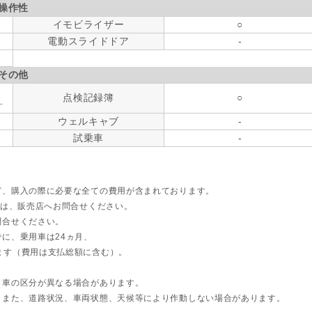
操作性
イモビライザー
○
電動スライドドア
-
その他
点検記録簿
○
す
ウェルキャブ
-
試乗車
-
ど、購入の際に必要な全ての費用が含まれております。
ては、販売店へお問合せください。
問合せください。
に、乗用車は24ヵ月、
ます（費用は支払総額に含む）。
ト車の区分が異なる場合があります。
。また、道路状況、車両状態、天候等により作動しない場合があります。