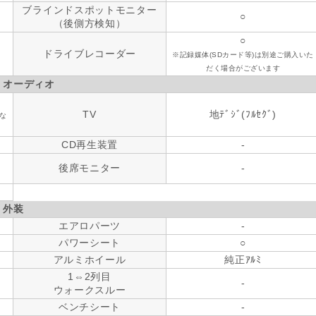
ブラインドスポットモニター
○
（後側方検知）
○
ドライブレコーダー
※記録媒体(SDカード等)は別途ご購入いた
だく場合がございます
・オーディオ
TV
地ﾃﾞｼﾞ(ﾌﾙｾｸﾞ)
な
CD再生装置
-
後席モニター
-
外装
エアロパーツ
-
パワーシート
○
アルミホイール
純正ｱﾙﾐ
1⇔2列目
-
ウォークスルー
ベンチシート
-