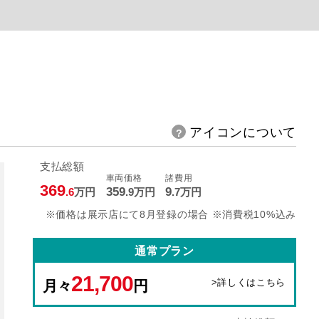
アイコンについて
支払総額
車両価格
諸費用
369
359
9
.6
万円
.9
万円
.7
万円
※価格は展示店にて8月登録の場合 ※消費税10%込み
通常プラン
21,700
>詳しくはこちら
月々
円