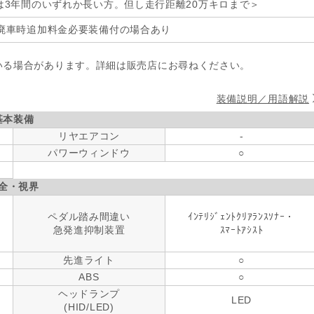
は3年間のいずれか長い方。但し走行距離20万キロまで＞
廃車時追加料金必要装備付の場合あり
いる場合があります。詳細は販売店にお尋ねください。
装備説明／用語解説
基本装備
リヤエアコン
-
パワーウィンドウ
○
全・視界
ペダル踏み間違い
ｲﾝﾃﾘｼﾞｪﾝﾄｸﾘｱﾗﾝｽｿﾅｰ・
急発進抑制装置
ｽﾏｰﾄｱｼｽﾄ
先進ライト
○
ABS
○
ヘッドランプ
LED
(HID/LED)