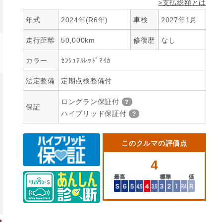
>支払総額とは
年式
2024年(R6年)
車検
2027年1月
走行距離
50,000km
修復歴
なし
カラー
ｾﾝｼｭｱﾙﾚｯﾄﾞﾏｲｶ
法定整備
定期点検整備付
ロングラン保証付
保証
ハイブリッド保証付
このクルマの評価点
4