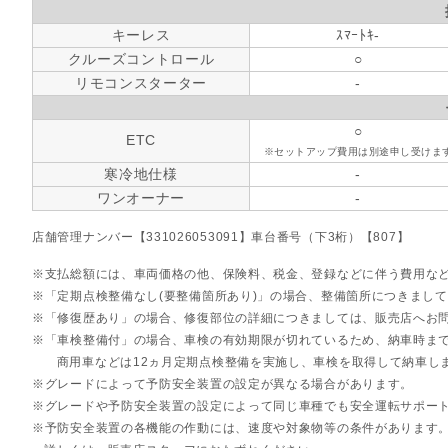
キーレス
ｽﾏｰﾄｷ-
クルーズコントロール
○
リモコンスターター
-
○
ETC
※セットアップ費用は別途申し受けま
寒冷地仕様
-
ワンオーナー
-
店舗管理ナンバー【331026053091】車台番号（下3桁）【807】
支払総額には、車両価格の他、保険料、税金、登録などに伴う費用な
「定期点検整備なし(要整備箇所あり)」の場合、整備箇所につきまし
「修復歴あり」の場合、修復部位の詳細につきましては、販売店へお
「車検整備付」の場合、車検の有効期限が切れているため、納車時まで
商用車などは12ヵ月定期点検整備を実施し、車検を取得して納車し
グレードによって予防安全装置の設定が異なる場合があります。
グレードや予防安全装置の設定によって同じ車種でも安全運転サポー
予防安全装置の各機能の作動には、速度や対象物等の条件があります