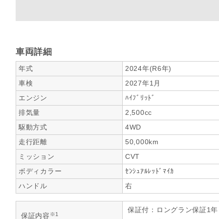
車両詳細
年式
2024年(R6年)
車検
2027年1月
エンジン
ﾊｲﾌﾞﾘｯﾄﾞ
排気量
2,500cc
駆動方式
4WD
走行距離
50,000km
ミッション
CVT
ボディカラー
ｾﾝｼｭｱﾙﾚｯﾄﾞﾏｲｶ
ハンドル
右
保証付：ロングラン保証1
※1
保証内容