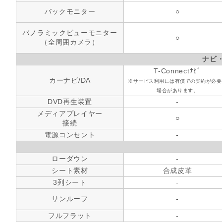
バックモニター
○
パノラミックビューモニター
○
（全周囲カメラ）
ナビ
T-Connectﾅﾋﾞ
カーナビ/DA
※サービス利用には有償での契約が必要
場合があります。
DVD再生装置
-
メディアプレイヤー
○
接続
電源コンセント
-
ローダウン
-
シート素材
合成皮革
3列シート
-
サンルーフ
-
フルフラット
-