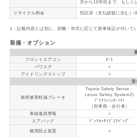
月から10年目まで、もしく
リサイクル料金
預託済（支払総額に含む）/
1：記載内容とは別に、距離・年式に応じて新車保証が付いて
装備・オプション
フロントエアコン
ｵｰﾄ
パワステ
○
アイドリングストップ
○
安
Toyota Safety Sense・
Lexus Safety Systemの
衝突被害軽減ブレーキ
ﾌﾟﾘｸﾗｯｼｭｾｰﾌﾃｨ
（対車両・歩行者）
車線逸脱警報
○
エアバッグ
ﾃﾞｭｱﾙ+ｻｲﾄﾞｴｱﾊﾞｯｸﾞ
横滑防止装置
○