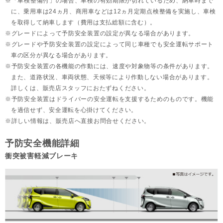
「車検整備付」の場合、車検の有効期限が切れているため、納車時まで
に、乗用車は24ヵ月、
商用車などは12ヵ月定期点検整備を実施し、車検
を取得して納車します（費用は支払総額に含む）。
グレードによって予防安全装置の設定が異なる場合があります。
グレードや予防安全装置の設定によって同じ車種でも安全運転サポート
車の区分が異なる場合があります。
予防安全装置の各機能の作動には、速度や対象物等の条件があります。
また、道路状況、車両状態、天候等により作動しない場合があります。
詳しくは、販売店スタッフにおたずねください。
予防安全装置はドライバーの安全運転を支援するためのものです。機能
を過信せず、安全運転を心掛けてください。
詳しい情報は、販売店へ直接お問合せください。
予防安全機能詳細
衝突被害軽減ブレーキ