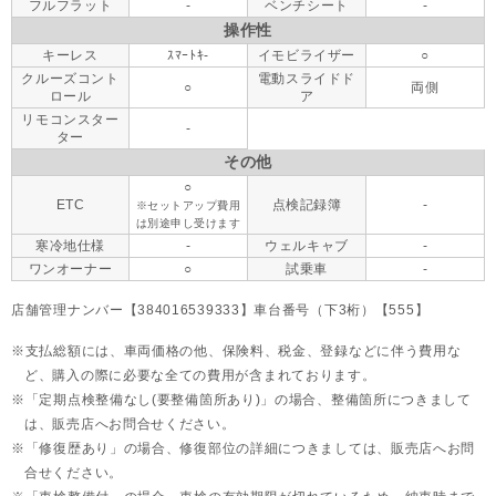
フルフラット
-
ベンチシート
-
操作性
キーレス
ｽﾏｰﾄｷ-
イモビライザー
○
クルーズコント
電動スライドド
○
両側
ロール
ア
リモコンスター
-
ター
その他
○
ETC
点検記録簿
-
※セットアップ費用
は別途申し受けます
寒冷地仕様
-
ウェルキャブ
-
ワンオーナー
○
試乗車
-
店舗管理ナンバー【384016539333】車台番号（下3桁）【555】
支払総額には、車両価格の他、保険料、税金、登録などに伴う費用な
ど、購入の際に必要な全ての費用が含まれております。
「定期点検整備なし(要整備箇所あり)」の場合、整備箇所につきまして
は、販売店へお問合せください。
「修復歴あり」の場合、修復部位の詳細につきましては、販売店へお問
合せください。