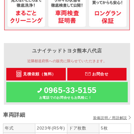
ユナイテッドトヨタ熊本
八代店
近隣都道府県への販売に限らせていただきます。
見積依頼（無料）
お問合せ
0965-33-5155
お電話でのお問合せもお気軽に！
車両詳細
装備説明／用語解説
年式
2023年(R5年)
ドア枚数
5枚