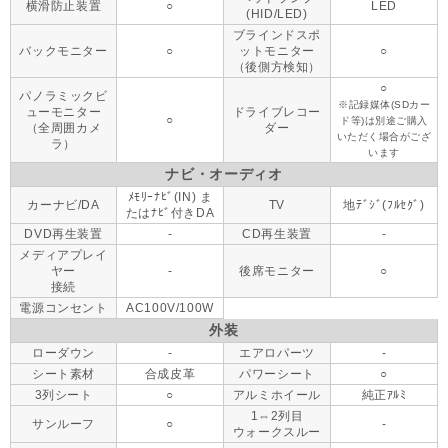
横滑防止装置
○
LED
(HID/LED)
ブラインドスポ
バックモニター
○
ットモニター
○
（後側方検知）
○
パノラミックビ
※記録媒体(SDカー
ューモニター
ドライブレコー
○
ド等)は別途ご購入
（全周囲カメ
ダー
いただく場合がござ
ラ）
います
ナビ・オーディオ
ﾒﾓﾘｰﾅﾋﾞ(IN) ま
カーナビ/DA
TV
地ﾃﾞｼﾞ(ﾌﾙｾｸﾞ)
たはﾅﾋﾞ付きDA
DVD再生装置
-
CD再生装置
-
メディアプレイ
ヤー
-
後席モニター
○
接続
電源コンセント
AC100V/100W
外装
ローダウン
-
エアロパーツ
-
シート素材
合成皮革
パワーシート
○
3列シート
○
アルミホイール
純正ｱﾙﾐ
1⇔2列目
サンルーフ
○
-
ウォークスルー