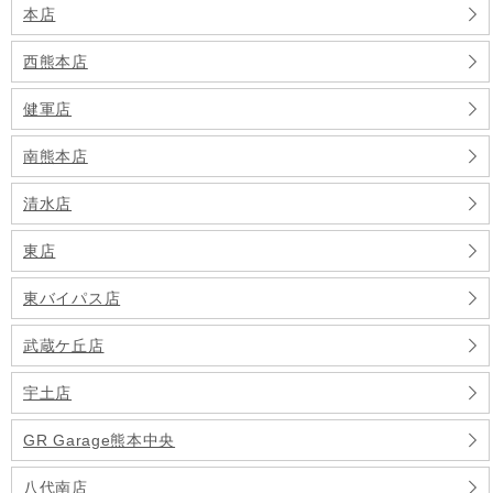
本店
西熊本店
健軍店
南熊本店
清水店
東店
東バイパス店
武蔵ケ丘店
宇土店
GR Garage熊本中央
八代南店