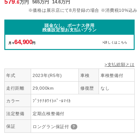
579
565
万円
14
.6
万円
.6
万円
※価格は展示店にて8月登録の場合 ※消費税10%込み
頭金なし、ボーナス併用
残価設定型お支払いプラン
64,900
>詳しくはこちら
月々
円
>支払総額とは
年式
2023年(R5年)
車検
車検整備付
走行距離
29,000km
修復歴
なし
カラー
ﾌﾟﾗﾁﾅﾎﾜｲﾄﾊﾟｰﾙﾏｲｶ
法定整備
定期点検整備付
保証
ロングラン保証付