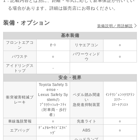
1：記載内容とは別に、距離・年式に応じて新車保証が付いてい
る場合があります。詳細は販売店にお尋ねください。
装備・オプション
装備説明／用語解説
基本装備
フロントエアコ
ｵｰﾄ
リヤエアコン
○
ン
パワーウィンド
パワステ
○
○
ウ
アイドリングス
-
トップ
安全・視界
Toyota Safety S
ense・
Lexus Safety Sy
ペダル踏み間違
ｲﾝﾃﾘｼﾞｪﾝﾄｸﾘｱﾗﾝ
衝突被害軽減ブ
stemの
い
ｽｿﾅｰ・
レーキ
ﾌﾟﾘｸﾗｯｼｭｾｰﾌﾃｨ
急発進抑制装置
ｽﾏｰﾄｱｼｽﾄ
（対車両・歩行
者）
車線逸脱警報
○
先進ライト
○
ﾃﾞｭｱﾙ+ｻｲﾄﾞｴｱﾊﾞ
エアバッグ
ABS
○
ｯｸﾞ
ヘッドランプ