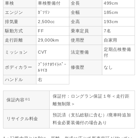
車検
車検整備付
全長
499cm
エンジン
ｶﾞｿﾘﾝ
全幅
185cm
排気量
2,500cc
全高
193cm
駆動方式
FF
乗車定員
7名
走行距離
29,000km
使用歴
自家用
定期点検整備
ミッション
CVT
法定整備
付
ﾌﾟﾗﾁﾅﾎﾜｲﾄﾊﾟｰ
ボディカラー
修復歴
なし
ﾙﾏｲｶ
ハンドル
右
保証付：ロングラン保証１年＜走行距
※1
保証内容
離無制限＞
預託済（支払総額に含む）/廃車時追加
リサイクル料金
料金必要装備付の場合あり