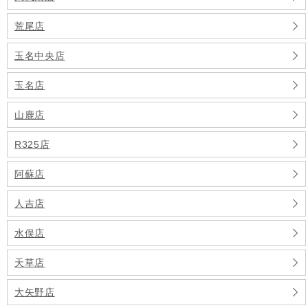
荒尾店
玉名中央店
玉名店
山鹿店
R325店
阿蘇店
人吉店
水俣店
天草店
大矢野店