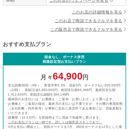
Web
このお店のウェブページを見る
このお店の詳細情報を見る
このお店で商談できるクルマを見る
この販売店で商談できるクルマを見る
おすすめ支払プラン
頭金なし、ボーナス併用
残価設定型お支払いプラン
64,900
月々
円
・支払回数60回（5年）、実質年率5.2%、頭金0円、ボーナス払い200,000円
（10回）、割賦元金5,650,000円、初回支払額66,448円、最終回支払額
1,412,500円、割賦支払総額6,594,148円
・最終回のお支払いは「お乗換え・ご返却・お買い上げ」より選べます。
・お乗換え・ご返却の場合、最終月の支払いは不要ですが、その際の車両状態
（走行距離・内外装等）が事前に定めた規定外である場合には、別途差額を
いただきます。
・諸費用（14.6万円）を登録時までに現金で別途申し受けます。
・
このお支払プランは一例です。詳しくは販売店スタッフまで。
・4月を支払い開始とし、初回ボーナスを7月、2回目ボーナスを12月とした場