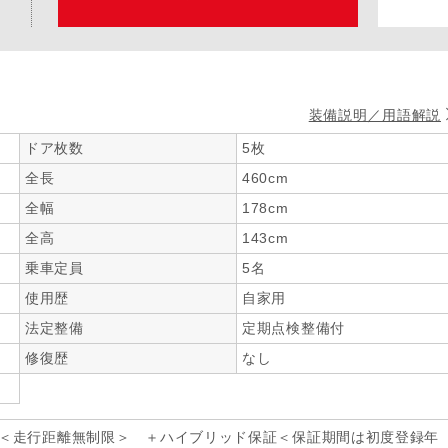
装備説明／用語解説
ドア枚数
5枚
全長
460cm
全幅
178cm
全高
143cm
乗車定員
5名
使用歴
自家用
法定整備
定期点検整備付
修復歴
なし
年＜走行距離無制限＞ ＋ハイブリッド保証＜保証期間は初度登録年