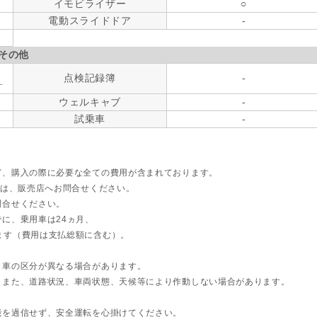
イモビライザー
○
電動スライドドア
-
その他
点検記録簿
-
す
ウェルキャブ
-
試乗車
-
ど、購入の際に必要な全ての費用が含まれております。
ては、販売店へお問合せください。
問合せください。
に、乗用車は24ヵ月、
ます（費用は支払総額に含む）。
ト車の区分が異なる場合があります。
。また、道路状況、車両状態、天候等により作動しない場合があります。
能を過信せず、安全運転を心掛けてください。