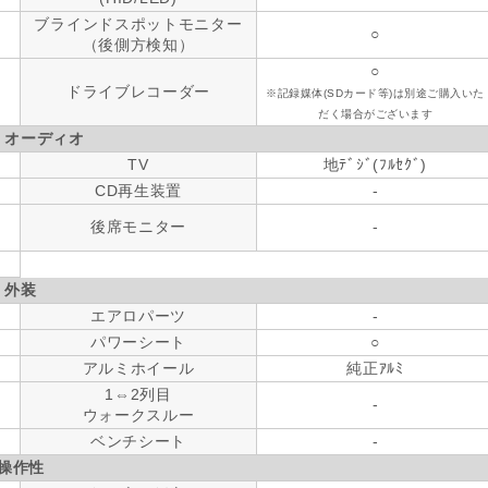
ブラインドスポットモニター
○
（後側方検知）
○
ドライブレコーダー
※記録媒体(SDカード等)は別途ご購入いた
だく場合がございます
・オーディオ
TV
地ﾃﾞｼﾞ(ﾌﾙｾｸﾞ)
CD再生装置
-
後席モニター
-
外装
エアロパーツ
-
パワーシート
○
アルミホイール
純正ｱﾙﾐ
1⇔2列目
-
ウォークスルー
ベンチシート
-
操作性