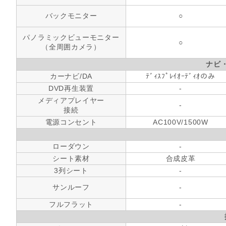
バックモニター
○
パノラミックビューモニター
○
（全周囲カメラ）
ナビ
カーナビ/DA
ﾃﾞｨｽﾌﾟﾚｲｵｰﾃﾞｨｵのみ
DVD再生装置
-
メディアプレイヤー
-
接続
電源コンセント
AC100V/1500W
ローダウン
-
シート素材
合成皮革
3列シート
-
サンルーフ
-
フルフラット
-