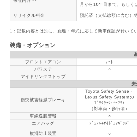
保証内容
月から10年目まで、もしく
リサイクル料金
預託済（支払総額に含む）/
1：記載内容とは別に、距離・年式に応じて新車保証が付いて
装備・オプション
フロントエアコン
ｵｰﾄ
パワステ
○
アイドリングストップ
-
安
Toyota Safety Sense・
Lexus Safety Systemの
衝突被害軽減ブレーキ
ﾌﾟﾘｸﾗｯｼｭｾｰﾌﾃｨ
（対車両・歩行者）
車線逸脱警報
○
エアバッグ
ﾃﾞｭｱﾙ+ｻｲﾄﾞｴｱﾊﾞｯｸﾞ
横滑防止装置
○