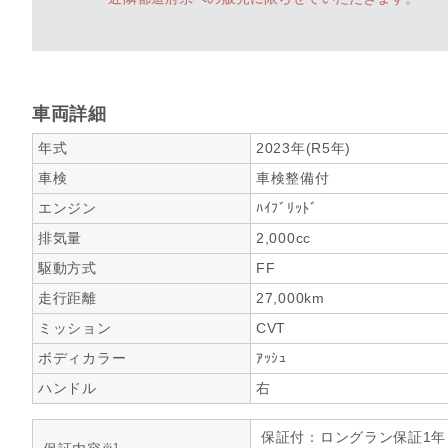
車両詳細
年式
2023年(R5年)
車検
車検整備付
エンジン
ﾊｲﾌﾞﾘｯﾄﾞ
排気量
2,000cc
駆動方式
FF
走行距離
27,000km
ミッション
CVT
ボディカラー
ｱｯｼｭ
ハンドル
右
保証付：ロングラン保証1
※1