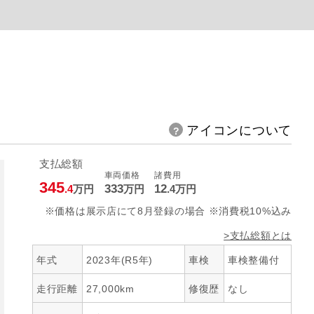
アイコンについて
支払総額
車両価格
諸費用
345
333
12
.4
万円
万円
.4
万円
※価格は展示店にて8月登録の場合 ※消費税10%込み
>支払総額とは
年式
2023年(R5年)
車検
車検整備付
走行距離
27,000km
修復歴
なし