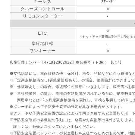
キーレス
ｽﾏｰﾄｷ-
クルーズコントロール
○
リモコンスターター
-
○
ETC
※セットアップ費用は別途申し受けま
寒冷地仕様
-
ワンオーナー
○
店舗管理ナンバー【471012002912】車台番号（下3桁）【847】
支払総額には、車両価格の他、保険料、税金、登録などに伴う費用な
「定期点検整備なし(要整備箇所あり)」の場合、整備箇所につきまし
「修復歴あり」の場合、修復部位の詳細につきましては、販売店へお
「車検整備付」の場合、車検の有効期限が切れているため、納車時まで
商用車などは12ヵ月定期点検整備を実施し、車検を取得して納車し
グレードによって予防安全装置の設定が異なる場合があります。
グレードや予防安全装置の設定によって同じ車種でも安全運転サポー
予防安全装置の各機能の作動には、速度や対象物等の条件があります
詳しくは、販売店スタッフにおたずねください。
予防安全装置はドライバーの安全運転を支援するためのものです。機