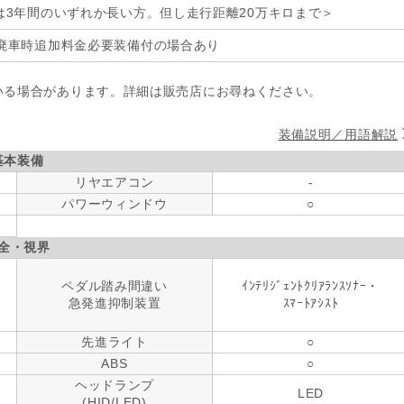
は3年間のいずれか長い方。但し走行距離20万キロまで＞
廃車時追加料金必要装備付の場合あり
いる場合があります。詳細は販売店にお尋ねください。
装備説明／用語解説
基本装備
リヤエアコン
-
パワーウィンドウ
○
全・視界
ペダル踏み間違い
ｲﾝﾃﾘｼﾞｪﾝﾄｸﾘｱﾗﾝｽｿﾅｰ・
急発進抑制装置
ｽﾏｰﾄｱｼｽﾄ
先進ライト
○
ABS
○
ヘッドランプ
LED
(HID/LED)