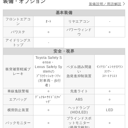
装備・オプション
装備説明／用語解説
基本装備
フロントエアコ
ｵｰﾄ
リヤエアコン
-
ン
パワーウィンド
パワステ
○
○
ウ
アイドリングス
-
トップ
安全・視界
Toyota Safety S
ense・
Lexus Safety Sy
ペダル踏み間違
ｲﾝﾃﾘｼﾞｪﾝﾄｸﾘｱﾗﾝ
衝突被害軽減ブ
stemの
い
ｽｿﾅｰ・
レーキ
ﾌﾟﾘｸﾗｯｼｭｾｰﾌﾃｨ
急発進抑制装置
ｽﾏｰﾄｱｼｽﾄ
（対車両・歩行
者）
車線逸脱警報
○
先進ライト
○
ﾃﾞｭｱﾙ+ｻｲﾄﾞｴｱﾊﾞ
エアバッグ
ABS
○
ｯｸﾞ
ヘッドランプ
横滑防止装置
○
LED
(HID/LED)
ブラインドスポ
バックモニター
○
ットモニター
○
（後側方検知）