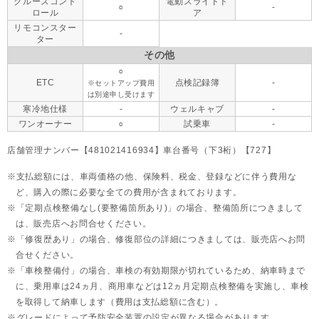
クルーズコント
電動スライドド
○
-
ロール
ア
リモコンスター
-
ター
その他
○
ETC
点検記録簿
-
※セットアップ費用
は別途申し受けます
寒冷地仕様
-
ウェルキャブ
-
ワンオーナー
○
試乗車
-
店舗管理ナンバー【481021416934】車台番号（下3桁）【727】
支払総額には、車両価格の他、保険料、税金、登録などに伴う費用な
ど、購入の際に必要な全ての費用が含まれております。
「定期点検整備なし(要整備箇所あり)」の場合、整備箇所につきまして
は、販売店へお問合せください。
「修復歴あり」の場合、修復部位の詳細につきましては、販売店へお問
合せください。
「車検整備付」の場合、車検の有効期限が切れているため、納車時まで
に、乗用車は24ヵ月、
商用車などは12ヵ月定期点検整備を実施し、車検
を取得して納車します（費用は支払総額に含む）。
グレードによって予防安全装置の設定が異なる場合があります。