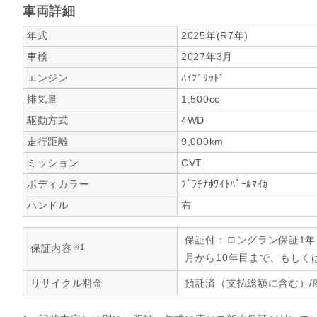
車両詳細
年式
2025年(R7年)
車検
2027年3月
エンジン
ﾊｲﾌﾞﾘｯﾄﾞ
排気量
1,500cc
駆動方式
4WD
走行距離
9,000km
ミッション
CVT
ボディカラー
ﾌﾟﾗﾁﾅﾎﾜｲﾄﾊﾟｰﾙﾏｲｶ
ハンドル
右
保証付：ロングラン保証1
※1
保証内容
月から10年目まで、もしく
リサイクル料金
預託済（支払総額に含む）/