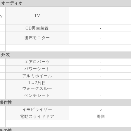
・オーディオ
TV
-
な
CD再生装置
-
後席モニター
-
外装
エアロパーツ
-
パワーシート
-
アルミホイール
-
1⇔2列目
-
ウォークスルー
ベンチシート
-
操作性
イモビライザー
○
電動スライドドア
両側
その他