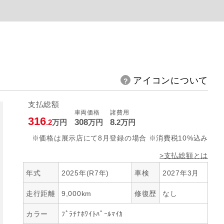
アイコンについて
支払総額
車両価格
諸費用
316
308
8
.2
万円
万円
.2
万円
※価格は展示店にて8月登録の場合 ※消費税10%込み
>支払総額とは
年式
2025年(R7年)
車検
2027年3月
走行距離
9,000km
修復歴
なし
カラー
ﾌﾟﾗﾁﾅﾎﾜｲﾄﾊﾟｰﾙﾏｲｶ