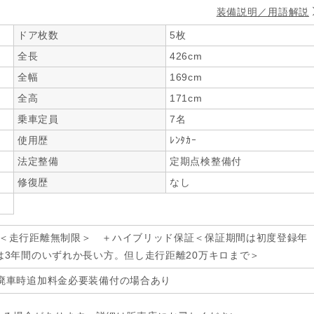
装備説明／用語解説
ドア枚数
5枚
全長
426cm
全幅
169cm
全高
171cm
乗車定員
7名
使用歴
ﾚﾝﾀｶｰ
法定整備
定期点検整備付
修復歴
なし
年＜走行距離無制限＞ ＋ハイブリッド保証＜保証期間は初度登録年
は3年間のいずれか長い方。但し走行距離20万キロまで＞
廃車時追加料金必要装備付の場合あり