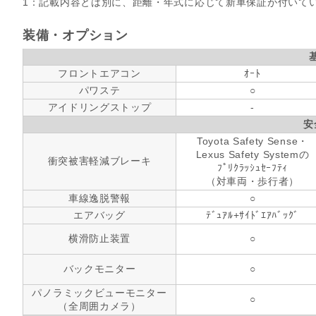
1：記載内容とは別に、距離・年式に応じて新車保証が付いて
装備・オプション
フロントエアコン
ｵｰﾄ
パワステ
○
アイドリングストップ
-
安
Toyota Safety Sense・
Lexus Safety Systemの
衝突被害軽減ブレーキ
ﾌﾟﾘｸﾗｯｼｭｾｰﾌﾃｨ
（対車両・歩行者）
車線逸脱警報
○
エアバッグ
ﾃﾞｭｱﾙ+ｻｲﾄﾞｴｱﾊﾞｯｸﾞ
横滑防止装置
○
バックモニター
○
パノラミックビューモニター
○
（全周囲カメラ）