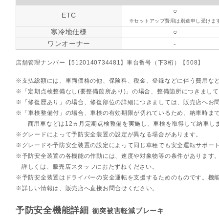
○
ETC
※セットアップ費用は別途申し受けま
寒冷地仕様
○
ワンオーナー
-
店舗管理ナンバー【5120140734481】車台番号（下3桁）【508】
支払総額には、車両価格の他、保険料、税金、登録などに伴う費用な
「定期点検整備なし(要整備箇所あり)」の場合、整備箇所につきまし
「修復歴あり」の場合、修復部位の詳細につきましては、販売店へお
「車検整備付」の場合、車検の有効期限が切れているため、納車時まで
商用車などは12ヵ月定期点検整備を実施し、車検を取得して納車し
グレードによって予防安全装置の設定が異なる場合があります。
グレードや予防安全装置の設定によって同じ車種でも安全運転サポー
予防安全装置の各機能の作動には、速度や対象物等の条件があります
詳しくは、販売店スタッフにおたずねください。
予防安全装置はドライバーの安全運転を支援するためのものです。機
詳しい情報は、販売店へ直接お問合せください。
予防安全機能詳細
衝突被害軽減ブレーキ