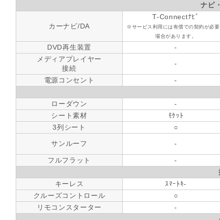
ナビ
T-Connectﾅﾋﾞ
カーナビ/DA
※サービス利用には有償での契約が必要
場合があります。
DVD再生装置
-
メディアプレイヤー
-
接続
電源コンセント
-
ローダウン
-
シート素材
ﾓｹｯﾄ
3列シート
○
サンルーフ
-
フルフラット
-
キーレス
ｽﾏｰﾄｷ-
クルーズコントロール
○
リモコンスターター
-