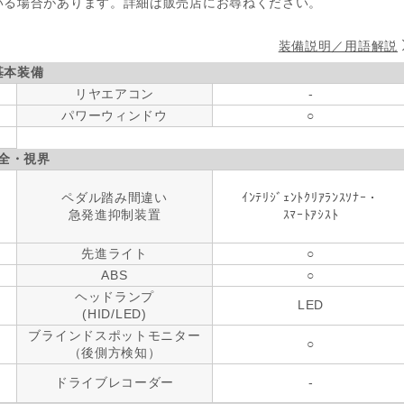
いる場合があります。詳細は販売店にお尋ねください。
装備説明／用語解説
基本装備
リヤエアコン
-
パワーウィンドウ
○
全・視界
ペダル踏み間違い
ｲﾝﾃﾘｼﾞｪﾝﾄｸﾘｱﾗﾝｽｿﾅｰ・
急発進抑制装置
ｽﾏｰﾄｱｼｽﾄ
先進ライト
○
ABS
○
ヘッドランプ
LED
(HID/LED)
ブラインドスポットモニター
○
（後側方検知）
ドライブレコーダー
-