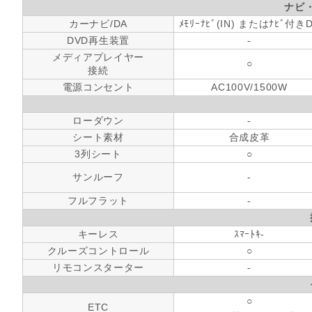
ナビ
カーナビ/DA
ﾒﾓﾘｰﾅﾋﾞ(IN) またはﾅﾋﾞ付き
DVD再生装置
-
メディアプレイヤー
○
接続
電源コンセント
AC100V/1500W
ローダウン
-
シート素材
合成皮革
3列シート
○
サンルーフ
-
フルフラット
-
キーレス
ｽﾏｰﾄｷ-
クルーズコントロール
○
リモコンスターター
-
○
ETC