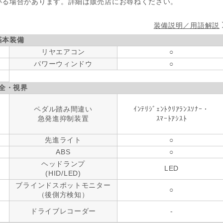
いる場合があります。詳細は販売店にお尋ねください。
装備説明／用語解説
基本装備
リヤエアコン
○
パワーウィンドウ
○
全・視界
ペダル踏み間違い
ｲﾝﾃﾘｼﾞｪﾝﾄｸﾘｱﾗﾝｽｿﾅｰ・
急発進抑制装置
ｽﾏｰﾄｱｼｽﾄ
先進ライト
○
ABS
○
ヘッドランプ
LED
(HID/LED)
ブラインドスポットモニター
○
（後側方検知）
ドライブレコーダー
-