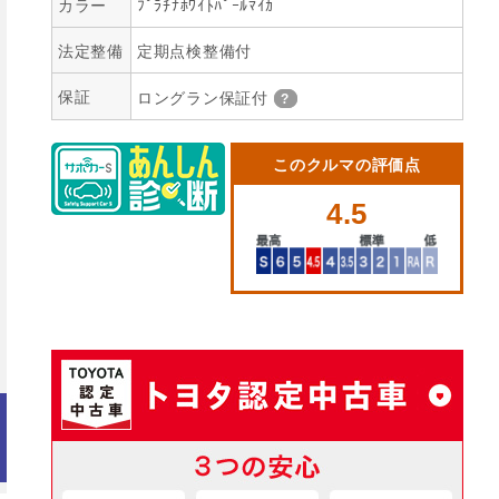
カラー
ﾌﾟﾗﾁﾅﾎﾜｲﾄﾊﾟｰﾙﾏｲｶ
法定整備
定期点検整備付
保証
ロングラン保証付
このクルマの評価点
4.5