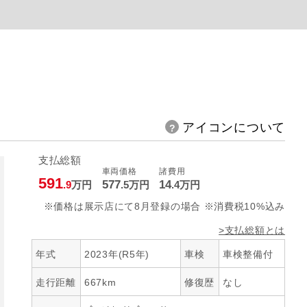
アイコンについて
支払総額
車両価格
諸費用
591
577
14
.9
万円
.5
万円
.4
万円
※価格は展示店にて8月登録の場合 ※消費税10%込み
>支払総額とは
年式
2023年(R5年)
車検
車検整備付
走行距離
667km
修復歴
なし