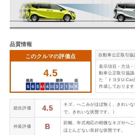
品質情報
自動車公正取引協
このクルマの評価点
表示項目・方法・
4.5
動車公正取引協議
た「トヨタU-Ca
作成しております
キズ、へこみがほぼ無く、きれいな
4.5
総合評価
で、きれいな状態です。）
距離、年式相応の軽微なキズやへこ
B
外装評価
ほとんどない良好な状態です。