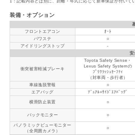
1：記載内容とは別に、距離・年式に応じて新車保証が付いて
装備・オプション
フロントエアコン
ｵｰﾄ
パワステ
○
アイドリングストップ
-
安
Toyota Safety Sense・
Lexus Safety Systemの
衝突被害軽減ブレーキ
ﾌﾟﾘｸﾗｯｼｭｾｰﾌﾃｨ
（対車両・歩行者）
車線逸脱警報
○
エアバッグ
ﾃﾞｭｱﾙ+ｻｲﾄﾞｴｱﾊﾞｯｸﾞ
横滑防止装置
○
バックモニター
○
パノラミックビューモニター
○
（全周囲カメラ）