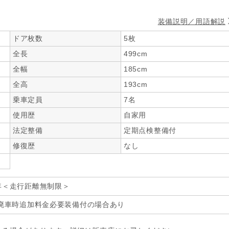
装備説明／用語解説
ドア枚数
5枚
全長
499cm
全幅
185cm
全高
193cm
乗車定員
7名
使用歴
自家用
法定整備
定期点検整備付
修復歴
なし
年＜走行距離無制限＞
廃車時追加料金必要装備付の場合あり