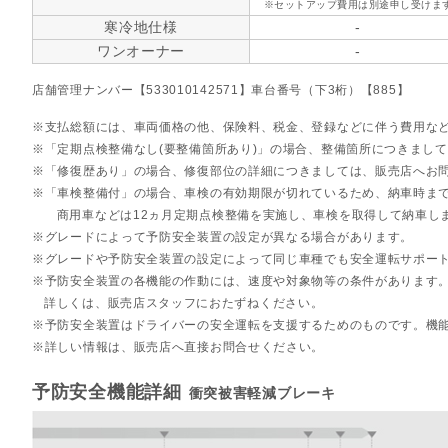
※セットアップ費用は別途申し受けま
寒冷地仕様
-
ワンオーナー
-
店舗管理ナンバー【533010142571】車台番号（下3桁）【885】
支払総額には、車両価格の他、保険料、税金、登録などに伴う費用な
「定期点検整備なし(要整備箇所あり)」の場合、整備箇所につきまし
「修復歴あり」の場合、修復部位の詳細につきましては、販売店へお
「車検整備付」の場合、車検の有効期限が切れているため、納車時まで
商用車などは12ヵ月定期点検整備を実施し、車検を取得して納車し
グレードによって予防安全装置の設定が異なる場合があります。
グレードや予防安全装置の設定によって同じ車種でも安全運転サポー
予防安全装置の各機能の作動には、速度や対象物等の条件があります
詳しくは、販売店スタッフにおたずねください。
予防安全装置はドライバーの安全運転を支援するためのものです。機
詳しい情報は、販売店へ直接お問合せください。
予防安全機能詳細
衝突被害軽減ブレーキ