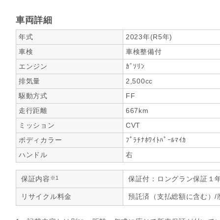
車両詳細
年式
2023年(R5年)
車検
車検整備付
エンジン
ｶﾞｿﾘﾝ
排気量
2,500cc
駆動方式
FF
走行距離
667km
ミッション
CVT
ボディカラー
ﾌﾟﾗﾁﾅﾎﾜｲﾄﾊﾟｰﾙﾏｲｶ
ハンドル
右
※1
保証内容
保証付：ロングラン保証１
リサイクル料金
預託済（支払総額に含む）/