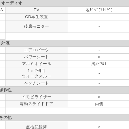
・オーディオ
DA
TV
地ﾃﾞｼﾞ(ﾌﾙｾｸﾞ)
CD再生装置
-
後席モニター
-
外装
エアロパーツ
-
パワーシート
○
アルミホイール
純正ｱﾙﾐ
1⇔2列目
-
ウォークスルー
ベンチシート
-
操作性
イモビライザー
○
電動スライドドア
両側
その他
点検記録簿
○