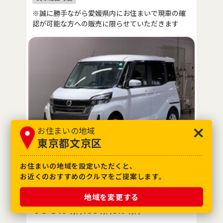
※誠に勝手ながら愛媛県内にお住まいで現車の確
認が可能な方への販売に限らせていただきます
お住まいの地域
東京都文京区
お住まいの地域を設定いただくと、
※消費税10%込み
お近くのおすすめのクルマをご提案します。
※価格は展示店にて8月登録の場合
支払総額
車両価格
諸費用
地域を変更する
108
.9
105
3
.9
万円
万円
万円