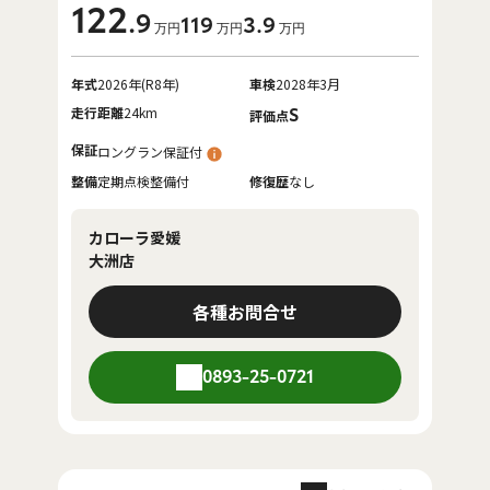
122
.9
119
3
.9
万円
万円
万円
年式
2026年(R8年)
車検
2028年3月
走行距離
24km
S
評価点
保証
ロングラン保証付
整備
定期点検整備付
修復歴
なし
カローラ愛媛
大洲店
各種お問合せ
0893-25-0721