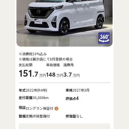
※消費税10%込み
※価格は展示店にて8月登録の場合
支払総額
車両価格
諸費用
151
.7
148
3
.7
万円
万円
万円
年式
2022年(R4年)
車検
2027年3月
走行距離
30,000km
4
評価点
保証
ロングラン保証付
整備
定期点検整備付
修復歴
なし