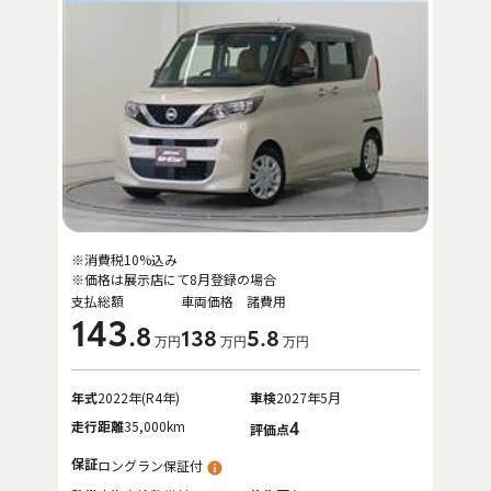
※消費税10%込み
※価格は展示店にて8月登録の場合
支払総額
車両価格
諸費用
143
.8
138
5
.8
万円
万円
万円
年式
2022年(R4年)
車検
2027年5月
走行距離
35,000km
4
評価点
保証
ロングラン保証付