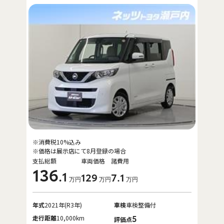
※消費税10%込み
※価格は展示店にて8月登録の場合
支払総額
車両価格
諸費用
136
.1
129
7
.1
万円
万円
万円
年式
2021年(R3年)
車検
車検整備付
走行距離
10,000km
5
評価点