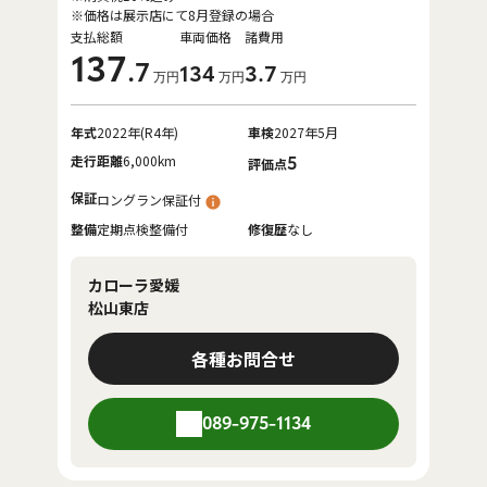
※価格は展示店にて8月登録の場合
支払総額
車両価格
諸費用
137
.7
134
3
.7
万円
万円
万円
年式
2022年(R4年)
車検
2027年5月
走行距離
6,000km
5
評価点
保証
ロングラン保証付
整備
定期点検整備付
修復歴
なし
カローラ愛媛
松山東店
各種お問合せ
089-975-1134