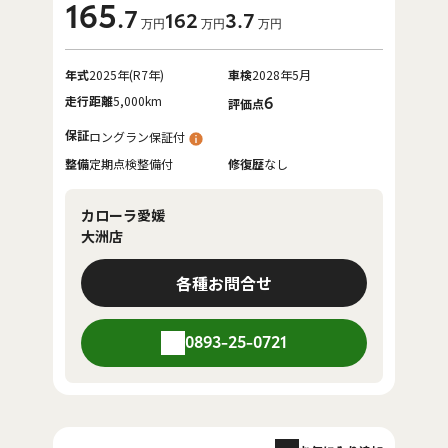
165
.7
162
3
.7
万円
万円
万円
年式
2025年(R7年)
車検
2028年5月
走行距離
5,000km
6
評価点
保証
ロングラン保証付
整備
定期点検整備付
修復歴
なし
カローラ愛媛
大洲店
各種お問合せ
0893-25-0721