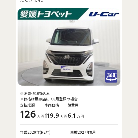
※消費税10%込み
※価格は展示店にて8月登録の場合
支払総額
車両価格
諸費用
126
119
.9
6
.1
万円
万円
万円
年式
2020年(R2年)
車検
2027年8月