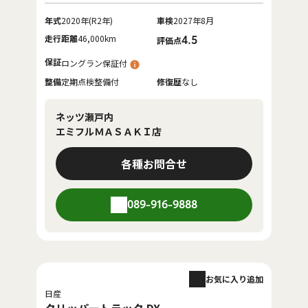
年式
2020年(R2年)
車検
2027年8月
走行距離
46,000km
4.5
評価点
保証
ロングラン保証付
整備
定期点検整備付
修復歴
なし
ネッツ瀬戸内
エミフルＭＡＳＡＫＩ店
各種お問合せ
089-916-9888
お気に入り追加
日産