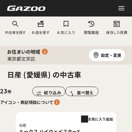
中古車を探す
お店を探す
お気に入り
閲覧履歴
保存した見積
お住まいの地域
設定・変更
東京都文京区
日産 (愛媛県) の中古車
23
絞り込み
並べ替え
アイコン・表記項目について
お気に入り追加
日産
ルークス ハイウェイスターX