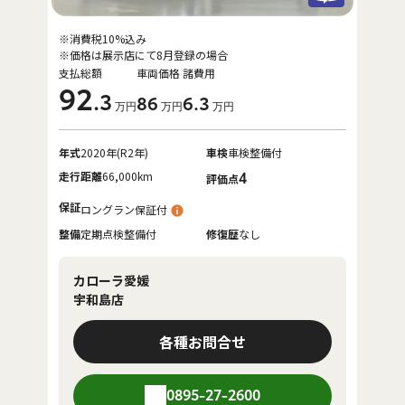
※消費税10%込み
※価格は展示店にて8月登録の場合
支払総額
車両価格
諸費用
92
.3
86
6
.3
万円
万円
万円
年式
2020年(R2年)
車検
車検整備付
走行距離
66,000km
4
評価点
保証
ロングラン保証付
整備
定期点検整備付
修復歴
なし
カローラ愛媛
宇和島店
各種お問合せ
0895-27-2600