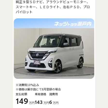
純正９型ＳＤナビ、アラウンドビューモニター、
スマートキー、ＬＥＤライト、左右ＰＳＤ、プロ
パイロット
※消費税10%込み
※価格は展示店にて8月登録の場合
支払総額
車両価格
諸費用
149
143
6
万円
万円
万円