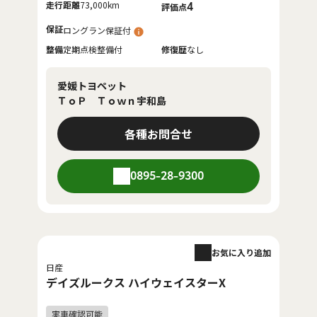
走行距離
73,000km
4
評価点
保証
ロングラン保証付
整備
定期点検整備付
修復歴
なし
愛媛トヨペット
ＴｏＰ Ｔｏｗｎ宇和島
各種お問合せ
0895-28-9300
お気に入り追加
日産
デイズルークス ハイウェイスターX