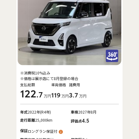
※消費税10%込み
※価格は展示店にて8月登録の場合
支払総額
車両価格
諸費用
122
.7
119
3
.7
万円
万円
万円
年式
2022年(R4年)
車検
2027年8月
走行距離
25,000km
4.5
評価点
保証
ロングラン保証付