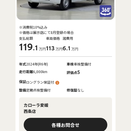
※消費税10%込み
※価格は展示店にて8月登録の場合
支払総額
車両価格
諸費用
119
.1
113
6
.1
万円
万円
万円
年式
2024年(R6年)
車検
車検整備付
走行距離
6,000km
5
評価点
保証
ロングラン保証付
整備
定期点検整備付
修復歴
なし
カローラ愛媛
西条店
各種お問合せ