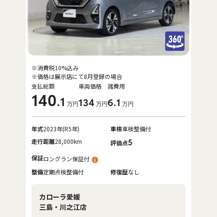
※消費税10%込み
※価格は展示店にて8月登録の場合
支払総額
車両価格
諸費用
140
.1
134
6
.1
万円
万円
万円
年式
2023年(R5年)
車検
車検整備付
走行距離
28,000km
5
評価点
保証
ロングラン保証付
整備
定期点検整備付
修復歴
なし
カローラ愛媛
三島・川之江店