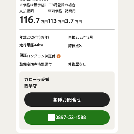
※価格は展示店にて8月登録の場合
支払総額
車両価格
諸費用
116
.7
113
3
.7
万円
万円
万円
年式
2026年(R8年)
車検
2028年2月
走行距離
44km
S
評価点
保証
ロングラン保証付
整備
定期点検整備付
修復歴
なし
カローラ愛媛
西条店
各種お問合せ
0897-52-1588