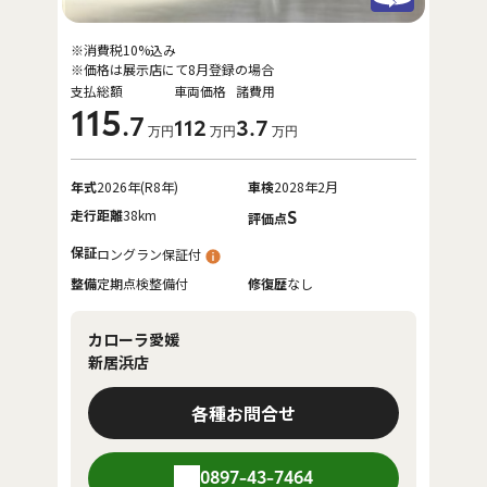
※消費税10%込み
※価格は展示店にて8月登録の場合
支払総額
車両価格
諸費用
115
.7
112
3
.7
万円
万円
万円
年式
2026年(R8年)
車検
2028年2月
走行距離
38km
S
評価点
保証
ロングラン保証付
整備
定期点検整備付
修復歴
なし
カローラ愛媛
新居浜店
各種お問合せ
0897-43-7464