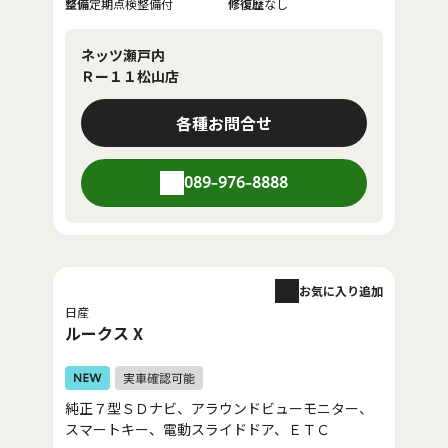
整備
定期点検整備付
修復歴
なし
ネッツ瀬戸内
Ｒー１１松山店
各種お問合せ
089-976-8888
お気に入り追加
日産
ルークス X
純正７型ＳＤナビ、アラウンドビューモニター、
スマートキー、電動スライドドア、ＥＴＣ