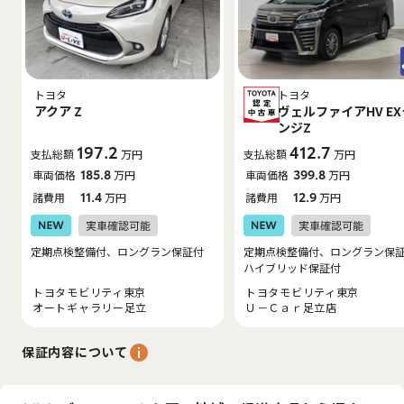
トヨタ
トヨタ
アクア Z
ヴェルファイアHV E
ンジZ
197.2
412.7
支払総額
万円
支払総額
万円
車両価格
185.8
万円
車両価格
399.8
万円
諸費用
11.4
万円
諸費用
12.9
万円
定期点検整備付、ロングラン保証付
定期点検整備付、ロングラン保
ハイブリッド保証付
トヨタモビリティ東京
トヨタモビリティ東京
オートギャラリー足立
Ｕ－Ｃａｒ足立店
保証内容について