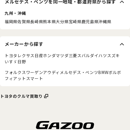
メルセデス・ベンツを同一地域・都道府県から探す
九州・沖縄
福岡県
佐賀県
長崎県
熊本県
大分県
宮崎県
鹿児島県
沖縄県
メーカーから探す
トヨタ
レクサス
日産
ホンダ
マツダ
三菱
スバル
ダイハツ
スズキ
いすゞ
日野
フォルクスワーゲン
アウディ
メルセデス・ベンツ
BMW
ボルボ
フィアット
スマート
トヨタのクルマ買取り