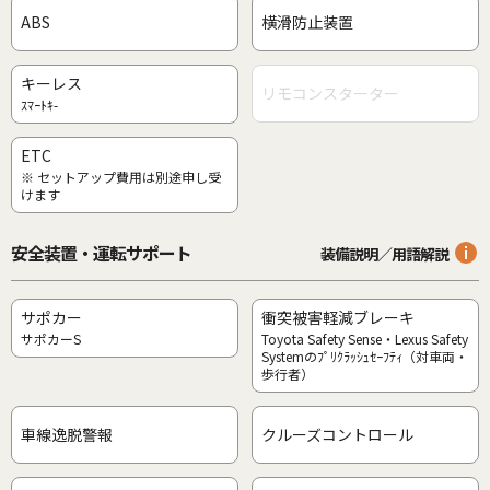
ABS
横滑防止装置
キーレス
リモコンスターター
ｽﾏｰﾄｷ-
ETC
※ セットアップ費用は別途申し受
けます
安全装置・運転サポート
装備説明／用語解説
サポカー
衝突被害軽減ブレーキ
サポカーS
Toyota Safety Sense・Lexus Safety
Systemのﾌﾟﾘｸﾗｯｼｭｾｰﾌﾃｨ（対車両・
歩行者）
車線逸脱警報
クルーズコントロール