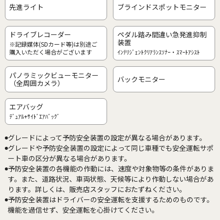
先進ライト
ブラインドスポットモニター
ドライブレコーダー
ペダル踏み間違い急発進抑制
装置
※記録媒体(SDカード等)は別途ご
購入いただく場合がございます
ｲﾝﾃﾘｼﾞｪﾝﾄｸﾘｱﾗﾝｽｿﾅｰ・ｽﾏｰﾄｱｼｽﾄ
パノラミックビューモニター
バックモニター
（全周囲カメラ）
エアバッグ
ﾃﾞｭｱﾙ+ｻｲﾄﾞｴｱﾊﾞｯｸﾞ
グレードによって予防安全装置の設定が異なる場合があります。
グレードや予防安全装置の設定によって同じ車種でも安全運転サポ
ート車の区分が異なる場合があります。
予防安全装置の各機能の作動には、速度や対象物等の条件がありま
す。また、道路状況、車両状態、天候等により作動しない場合があ
ります。詳しくは、販売店スタッフにおたずねください。
予防安全装置はドライバーの安全運転を支援するためのものです。
機能を過信せず、安全運転を心掛けてください。