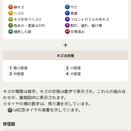
線キズ
サビ
ヘコミ
腐食
キズを伴うヘコミ
フロントガラスの点キズ
色あせ・塗装はがれ
割れ、破れ、裂け等
補修した跡
交換済み
キズの状態
1
極小程度
2
小程度
3
中程度
4
大程度
キズの種類は英字、キズの状態は数字で表示され、これらの組み合
わせが、展開図中に表示されます。
※タイヤの横の数字は、残り溝を示しています。
は応急タイヤの装着を示しています。
修復歴