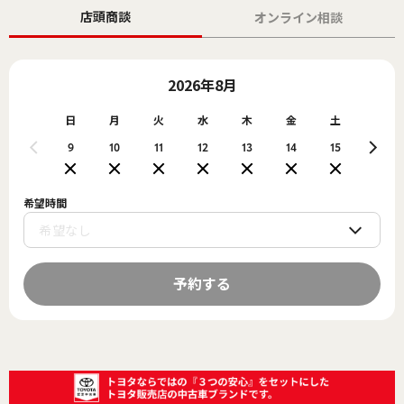
店頭商談
オンライン相談
2026年8月
日
月
火
水
木
金
土
日
9
10
11
12
13
14
15
16
希望時間
予約する