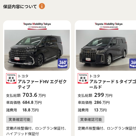
保証内容について
トヨタ
トヨタ
アルファードHV エグゼク
アルファード S タイプ
ティブ
ールド
703.6
299
支払総額
万円
支払総額
万円
車両価格
684.8
万円
車両価格
286
万円
諸費用
18.8
万円
諸費用
13
万円
定期点検整備付、ロングラン保証付、
定期点検整備付、ロングラン保証付
ハイブリッド保証付