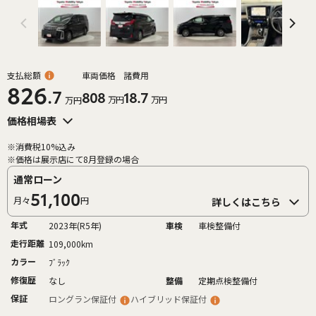
支払総額
車両価格
諸費用
826
.7
808
18.7
万円
万円
万円
価格相場表
※消費税10%込み
※価格は展示店にて8月登録の場合
通常ローン
51,100
月々
円
詳しくはこちら
年式
2023年(R5年)
車検
車検整備付
走行距離
109,000km
カラー
ﾌﾞﾗｯｸ
修復歴
なし
整備
定期点検整備付
保証
ロングラン保証付
ハイブリッド保証付