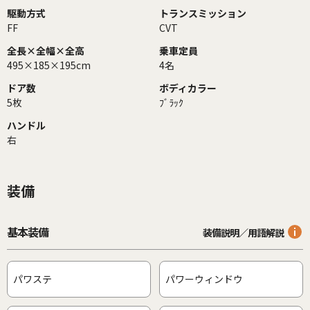
駆動方式
トランスミッション
FF
CVT
全長×全幅×全高
乗車定員
495×185×195cm
4名
ドア数
ボディカラー
5枚
ﾌﾞﾗｯｸ
ハンドル
右
装備
基本装備
装備説明／用語解説
パワステ
パワーウィンドウ