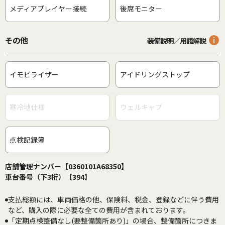
メディアプレイヤー接続
後席モニター
その他
装備説明／用語解説
イモビライザー
アイドリングストップ
寒冷地仕様
ウェルキャブ
点検記録簿
店舗管理ナンバー【0360101A68350】
車台番号（下3桁）【394】
支払総額には、車両価格の他、保険料、税金、登録などに伴う費用
など、購入の際に必要な全ての費用が含まれております。
「定期点検整備なし(要整備箇所あり)」の場合、整備箇所につきま