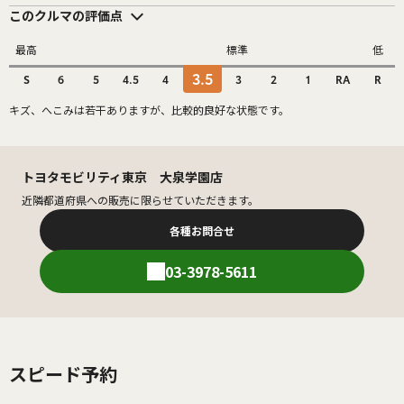
このクルマの評価点
最高
標準
低
3.5
S
6
5
4.5
4
3
2
1
RA
R
キズ、へこみは若干ありますが、比較的良好な状態です。
トヨタモビリティ東京 大泉学園店
近隣都道府県への販売に限らせていただきます。
各種お問合せ
03-3978-5611
スピード予約