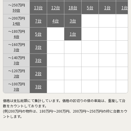
～250万円
13
12
18
5
1
1
50
～200万円
7
4
3
14
～180万円
5
1
6
～160万円
3
3
～140万円
3
3
～120万円
2
2
～100万円
3
3
価格は支払総額にて集計しています。価格の区切りの値の車両は、重複して台
数をカウントしております。
(例)200万円の物件は、180万円～200万円、200万円～250万円の枠に台数カウ
ントします。