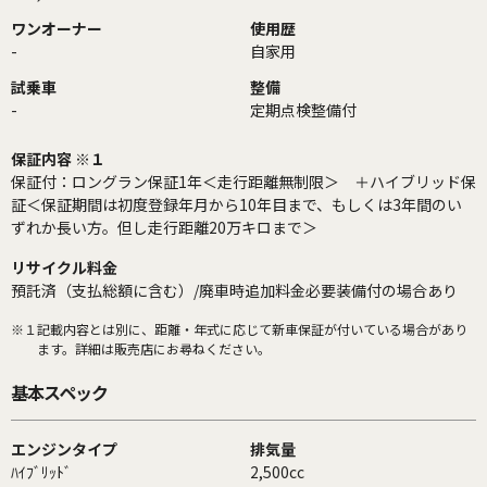
ワンオーナー
使用歴
-
自家用
試乗車
整備
-
定期点検整備付
保証内容 ※１
保証付：ロングラン保証1年＜走行距離無制限＞ ＋ハイブリッド保
証＜保証期間は初度登録年月から10年目まで、もしくは3年間のい
ずれか長い方。但し走行距離20万キロまで＞
リサイクル料金
預託済（支払総額に含む）/廃車時追加料金必要装備付の場合あり
※１
記載内容とは別に、距離・年式に応じて新車保証が付いている場合があり
ます。詳細は販売店にお尋ねください。
基本スペック
エンジンタイプ
排気量
ﾊｲﾌﾞﾘｯﾄﾞ
2,500cc