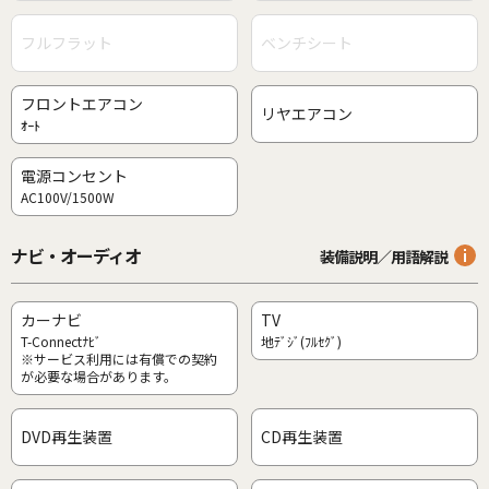
フルフラット
ベンチシート
フロントエアコン
リヤエアコン
ｵｰﾄ
電源コンセント
AC100V/1500W
ナビ・オーディオ
装備説明／用語解説
カーナビ
TV
T-Connectﾅﾋﾞ
地ﾃﾞｼﾞ(ﾌﾙｾｸﾞ)
※サービス利用には有償での契約
が必要な場合があります。
DVD再生装置
CD再生装置