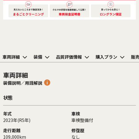
車両詳細
装備
品質評価情報
購入プラン
販
車両詳細
装備説明／用語解説
状態
年式
車検
2023年(R5年)
車検整備付
走行距離
修復歴
109,000km
なし