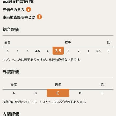
品質評価情報
評価点の見方
車両検査証明書とは
総合評価
最高
標準
低
3.5
S
6
5
4.5
4
3
2
1
RA
R
キズ、へこみは若干ありますが、比較的良好な状態です。
外装評価
最高
標準
低
C
A
B
D
E
標準的に使用されていて、キズやへこみなどが若干あります。
内装評価