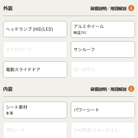
外装
装備説明／用語解説
アルミホイール
ヘッドランプ (HID/LED)
純正ｱﾙﾐ
エアロパーツ
サンルーフ
電動スライドドア
ローダウン
内装
装備説明／用語解説
シート素材
パワーシート
本革
3列シート
1⇔2列目 ウォークスルー