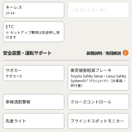
キーレス
リモコンスターター
ｽﾏｰﾄｷ-
ETC
※ セットアップ費用は別途申し受
けます
安全装置・運転サポート
装備説明／用語解説
サポカー
衝突被害軽減ブレーキ
サポカーS
Toyota Safety Sense・Lexus Safety
Systemのﾌﾟﾘｸﾗｯｼｭｾｰﾌﾃｨ（対車両・
歩行者）
車線逸脱警報
クルーズコントロール
先進ライト
ブラインドスポットモニター