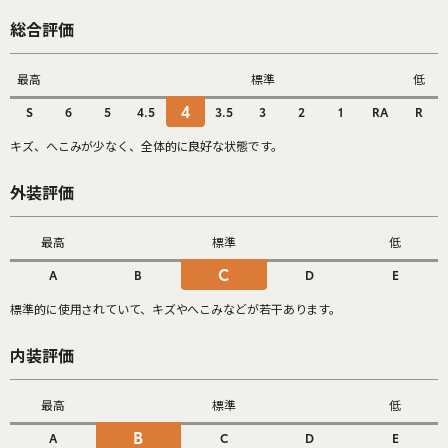
総合評価
最高
標準
低
4
S
6
5
4.5
3.5
3
2
1
RA
R
キズ、へこみが少なく、全体的に良好な状態です。
外装評価
最高
標準
低
C
A
B
D
E
標準的に使用されていて、キズやへこみなどが若干あります。
内装評価
最高
標準
低
B
A
C
D
E