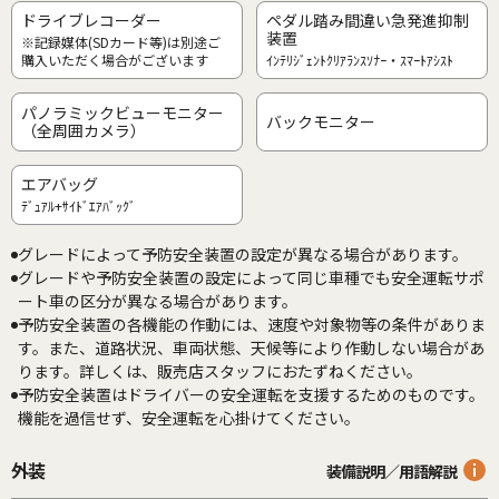
ドライブレコーダー
ペダル踏み間違い急発進抑制
装置
※記録媒体(SDカード等)は別途ご
購入いただく場合がございます
ｲﾝﾃﾘｼﾞｪﾝﾄｸﾘｱﾗﾝｽｿﾅｰ・ｽﾏｰﾄｱｼｽﾄ
パノラミックビューモニター
バックモニター
（全周囲カメラ）
エアバッグ
ﾃﾞｭｱﾙ+ｻｲﾄﾞｴｱﾊﾞｯｸﾞ
グレードによって予防安全装置の設定が異なる場合があります。
グレードや予防安全装置の設定によって同じ車種でも安全運転サポ
ート車の区分が異なる場合があります。
予防安全装置の各機能の作動には、速度や対象物等の条件がありま
す。また、道路状況、車両状態、天候等により作動しない場合があ
ります。詳しくは、販売店スタッフにおたずねください。
予防安全装置はドライバーの安全運転を支援するためのものです。
機能を過信せず、安全運転を心掛けてください。
外装
装備説明／用語解説