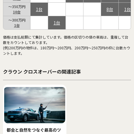
～350万円
1
8
1
10
～300万円
1
1
価格は支払総額にて集計しています。価格の区切りの値の車両は、重複して台
数をカウントしております。
(例)200万円の物件は、180万円～200万円、200万円～250万円の枠に台数カウ
ントします。
クラウン クロスオーバーの関連記事
都会と自然をつなぐ最高のツ