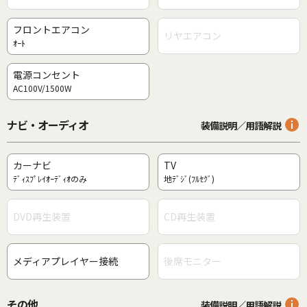
フロントエアコン
リヤエアコン
ｵｰﾄ
電源コンセント
AC100V/1500W
ナビ・オーディオ
装備説明／用語解説
カーナビ
TV
ﾃﾞｨｽﾌﾟﾚｲｵｰﾃﾞｨｵのみ
地ﾃﾞｼﾞ(ﾌﾙｾｸﾞ)
DVD再生装置
CD再生装置
メディアプレイヤー接続
後席モニター
その他
装備説明／用語解説