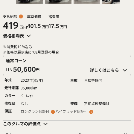
支払総額
車両価格
諸費用
419
401.5
17.5
万円
万円
万円
価格相場表
※消費税10%込み
※価格は展示店にて8月登録の場合
通常ローン
50,600
月々
円
詳しくはこちら
年式
2023年(R5年)
車検
車検整備付
走行距離
35,000km
カラー
ﾊﾟｰﾙﾏｲｶ
修復歴
なし
整備
定期点検整備付
保証
ロングラン保証付
ハイブリッド保証付
このクルマの評価点