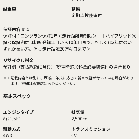
試乗車
整備
-
定期点検整備付
保証内容 ※１
保証付：ロングラン保証1年＜走行距離無制限＞ ＋ハイブリッド保
証＜保証期間は初度登録年月から10年目まで、もしくは3年間のい
ずれか長い方。但し走行距離20万キロまで＞
リサイクル料金
預託済（支払総額に含む）/廃車時追加料金必要装備付の場合あり
※１
記載内容とは別に、距離・年式に応じて新車保証が付いている場合があり
ます。詳細は販売店にお尋ねください。
基本スペック
エンジンタイプ
排気量
ﾊｲﾌﾞﾘｯﾄﾞ
2,500cc
駆動方式
トランスミッション
4WD
CVT