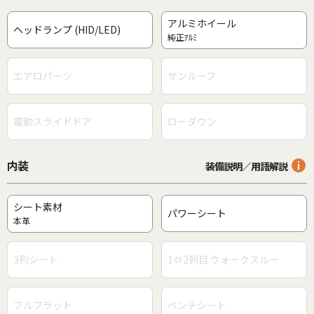
アルミホイール
ヘッドランプ (HID/LED)
純正ｱﾙﾐ
エアロパーツ
サンルーフ
電動スライドドア
ローダウン
内装
装備説明／用語解説
シート素材
パワーシート
本革
3列シート
1⇔2列目 ウォークスルー
フルフラット
ベンチシート