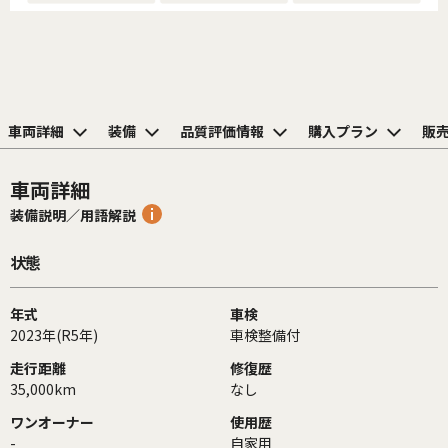
車両詳細
装備
品質評価情報
購入プラン
販
車両詳細
装備説明／用語解説
状態
年式
車検
2023年(R5年)
車検整備付
走行距離
修復歴
35,000km
なし
ワンオーナー
使用歴
-
自家用