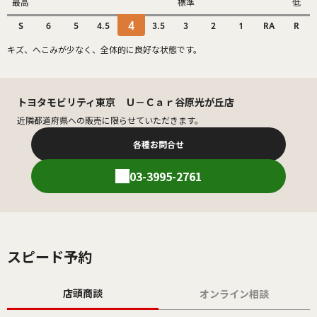
最高
標準
低
4
S
6
5
4.5
3.5
3
2
1
RA
R
キズ、へこみが少なく、全体的に良好な状態です。
トヨタモビリティ東京 Ｕ－Ｃａｒ谷原光が丘店
近隣都道府県への販売に限らせていただきます。
各種お問合せ
03-3995-2761
スピード予約
店頭商談
オンライン相談