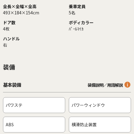
全長×全幅×全高
乗車定員
493×184×154cm
5名
ドア数
ボディカラー
4枚
ﾊﾟｰﾙﾏｲｶ
ハンドル
右
装備
基本装備
装備説明／用語解説
パワステ
パワーウィンドウ
ABS
横滑防止装置